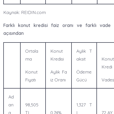
Kaynak: REIDIN.com
Farklı konut kredisi faiz oranı ve farklı vade
açısından
Ortala
Konut
Aylık T
ma
Kredisi
aksit
Konu
Kredi
Konut
Aylık Fa
Ödeme
Fiyatı
iz Oranı
Gücü
Vades
Ad
an
98,505
1,327 T
a
TL
0.74%
L
72 AY