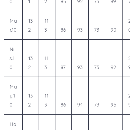
0
1
2
85
92
73
89
Ma
13
11
r.10
2
3
86
93
73
90
Ni
s.1
13
11
0
2
3
87
93
73
92
Ma
y.1
13
11
0
2
3
86
94
73
95
Ha