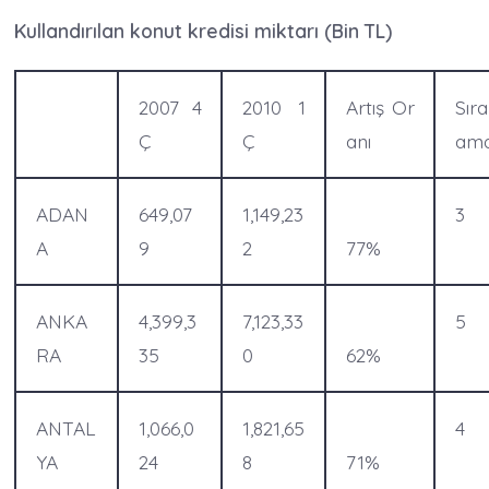
Kullandırılan konut kredisi miktarı (Bin TL)
2007 4
2010 1
Artış Or
Sıra
Ç
Ç
anı
am
ADAN
649,07
1,149,23
3
A
9
2
77%
ANKA
4,399,3
7,123,33
5
RA
35
0
62%
ANTAL
1,066,0
1,821,65
4
YA
24
8
71%