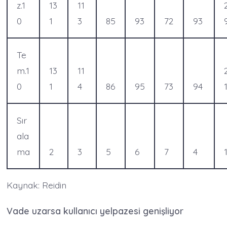
z.1
13
11
0
1
3
85
93
72
93
Te
m.1
13
11
0
1
4
86
95
73
94
Sır
ala
ma
2
3
5
6
7
4
Kaynak: Reidin
Vade uzarsa kullanıcı yelpazesi genişliyor