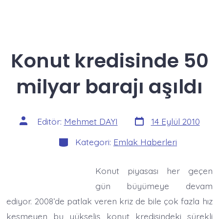
Konut kredisinde 50
milyar barajı aşıldı
Yazı
Yazının
Editör:
Mehmet DAYI
14 Eylül 2010
tarihi
yazarı
Kategoriler
Kategori:
Emlak Haberleri
Konut piyasası her geçen
gün büyümeye devam
ediyor. 2008’de patlak veren kriz de bile çok fazla hız
kesmeyen bu yükseliş konut kredisindeki sürekli