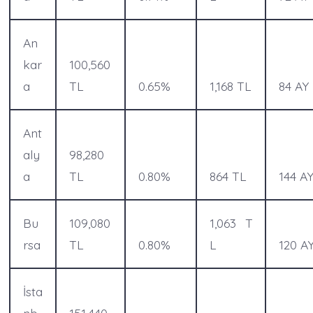
An
kar
100,560
a
TL
0.65%
1,168 TL
84 AY
Ant
aly
98,280
a
TL
0.80%
864 TL
144 A
Bu
109,080
1,063 T
rsa
TL
0.80%
L
120 A
İsta