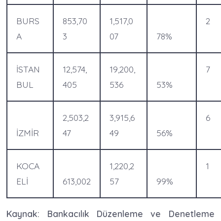
BURS
853,70
1,517,0
2
A
3
07
78%
İSTAN
12,574,
19,200,
7
BUL
405
536
53%
2,503,2
3,915,6
6
İZMİR
47
49
56%
KOCA
1,220,2
1
ELİ
613,002
57
99%
Kaynak: Bankacılık Düzenleme ve Denetleme