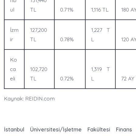
nb
151,440
ul
TL
0.71%
1,116 TL
180 A
İzm
127,200
1,227 T
ir
TL
0.78%
L
120 A
Ko
ca
102,720
1,319 T
eli
TL
0.72%
L
72 AY
Kaynak: REIDIN.com
İstanbul Üniversitesi/
İşletme Fakültesi
Finans