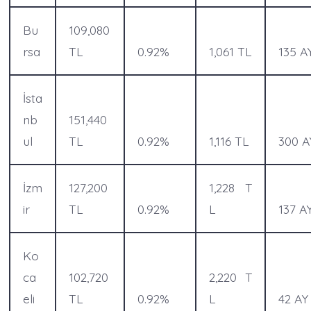
Bu
109,080
rsa
TL
0.92%
1,061 TL
135 A
İsta
nb
151,440
ul
TL
0.92%
1,116 TL
300 A
İzm
127,200
1,228 T
ir
TL
0.92%
L
137 A
Ko
ca
102,720
2,220 T
eli
TL
0.92%
L
42 AY