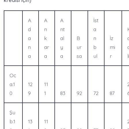
kredisi için)
A
A
A
İst
d
n
nt
a
a
k
al
B
n
İz
n
ar
y
ur
b
mi
a
a
a
sa
ul
r
l
Oc
a.1
12
11
0
9
1
83
92
72
87
Şu
b.1
13
11