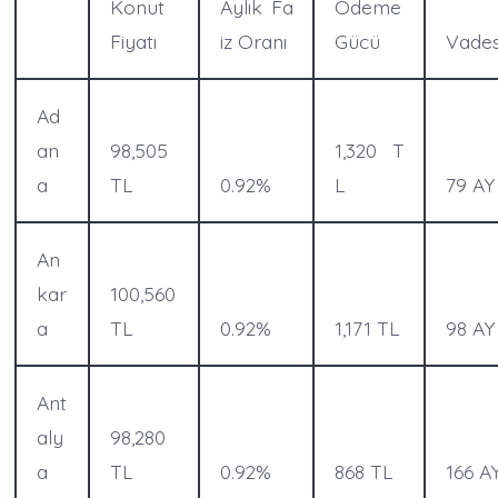
Konut
Aylık Fa
Ödeme
Fiyatı
iz Oranı
Gücü
Vades
Ad
an
98,505
1,320 T
a
TL
0.92%
L
79 AY
An
kar
100,560
a
TL
0.92%
1,171 TL
98 AY
Ant
aly
98,280
a
TL
0.92%
868 TL
166 A