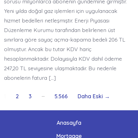
sorusu milyonlarca abonenin gündemine girmiştir.
Yeni yılda doğal gaz işlemleri için uygulanacak
hizmet bedelleri netleşmiştir. Enerji Piyasası
Düzenleme Kurumu tarafından belirlenen üst
sınırlara göre sayaç açma-kapama bedeli 206 TL
olmuştur. Ancak bu tutar KDV hariç
hesaplanmaktadır. Dolayısıyla KDV dahil ödeme
247,20 TL seviyesine ulaşmaktadır. Bu nedenle
abonelerin fatura […]
Yazı
…
1
2
3
5.566
Daha Eski
→
sayfalaması
Anasayfa
Mortgage