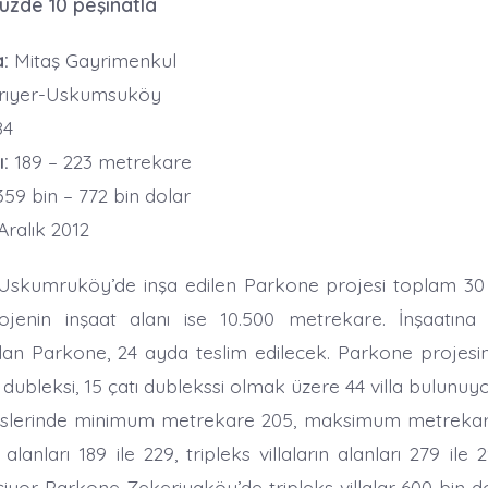
üzde 10 peşinatla
:
Mitaş Gayrimenkul
rıyer-Uskumsuköy
84
:
189 – 223 metrekare
59 bin – 772 bin dolar
Aralık 2012
Uskumruköy’de inşa edilen Parkone projesi toplam 3
ojenin inşaat alanı ise 10.500 metrekare. İnşaatına 
an Parkone, 24 ayda teslim edilecek. Parkone projesin
e dubleksi, 15 çatı dublekssi olmak üzere 44 villa bulunuyo
slerinde minimum metrekare 205, maksimum metrekare 
 alanları 189 ile 229, tripleks villaların alanları 279 il
iyor. Parkone Zekeriyaköy’de tripleks villalar 600 bin do