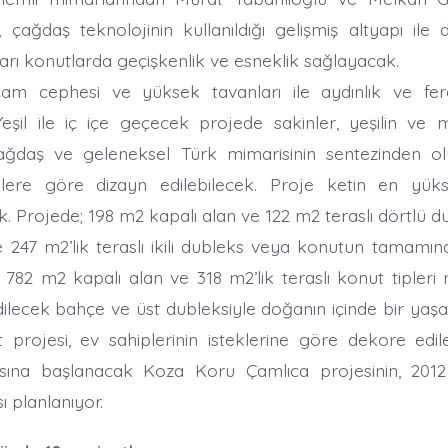
, çağdaş teknolojinin kullanıldığı gelişmiş altyapı ile 
arı konutlarda geçişkenlik ve esneklik sağlayacak.
am cephesi ve yüksek tavanları ile aydınlık ve fe
eşil ile iç içe geçecek projede sakinler, yeşilin ve m
Çağdaş ve geleneksel Türk mimarisinin sentezinden ol
eklere göre dizayn edilebilecek. Proje ketin en yük
 Projede; 198 m2 kapalı alan ve 122 m2 teraslı dörtlü d
e 247 m2’lik teraslı ikili dubleks veya konutun tamamı
n 782 m2 kapalı alan ve 318 m2’lik teraslı konut tipleri
dilecek bahçe ve üst dubleksiyle doğanın içinde bir yaş
projesi, ev sahiplerinin isteklerine göre dekore edile
sına başlanacak Koza Koru Çamlıca projesinin, 201
planlanıyor.