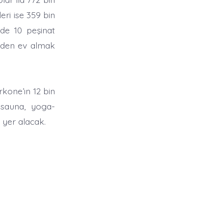
eri ise 359 bin
zde 10 peşinat
jeden ev almak
rkone’ın 12 bin
 sauna, yoga-
 yer alacak.