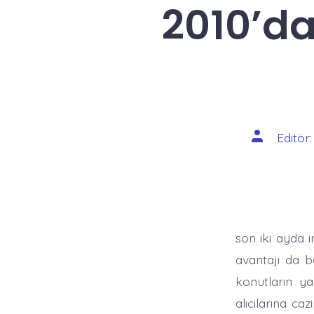
2010’da
Yazının
Editör
yazarı
son iki ayda i
avantajı da b
konutların ya
alıcılarına ca