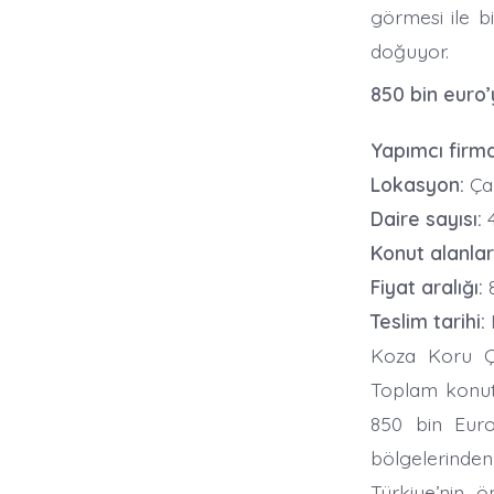
görmesi ile bi
doğuyor.
850 bin euro
Yapımcı firma
Lokasyon:
Ça
Daire sayısı:
Konut alanları
Fiyat aralığı:
8
Teslim tarihi:
Koza Koru Ça
Toplam konut s
850 bin Euro
bölgelerinden
Türkiye’nin 