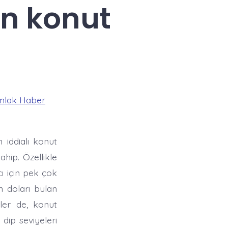
on konut
mlak Haber
 iddialı konut
ahip. Özellikle
ı için pek çok
n doları bulan
eler de, konut
 dip seviyeleri