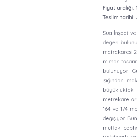
Fiyat aralığı:
1
Teslim tarihi:
Şua İnşaat ve
değeri bulunu
metrekaresi 2
mimari tasarım
bulunuyor. G
ışığından ma
büyüklükteki 
metrekare aras
164 ve 174 me
değişiyor. Bu
mutfak cephel
Vakıfbank ve 