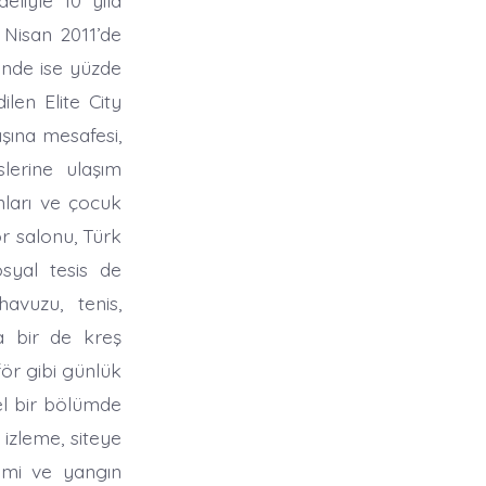
t Nisan 2011’de
isinde ise yüzde
len Elite City
ışına mesafesi,
lerine ulaşım
anları ve çocuk
r salonu, Türk
syal tesis de
avuzu, tenis,
a bir de kreş
ör gibi günlük
zel bir bölümde
 izleme, siteye
temi ve yangın