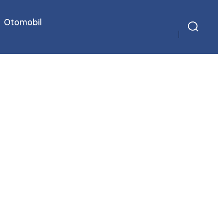
Otomobil
Arama
Çubuğunu
Göster/Gizle