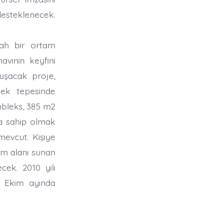
desteklenecek.
rah bir ortam
avinin keyfini
uşacak proje,
sek tepesinde
ubleks, 385 m2
na sahip olmak
 mevcut. Kişiye
am alanı sunan
cek. 2010 yılı
2 Ekim ayında