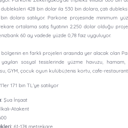
dubleksleri 428 bin dolar ila 530 bin dolara, çatı dubleksl
 bin dolara satılıyor. Parkone projesinde minimum yü
trekare ortalama satış fiyatının 2.250 dolar olduğu pro
enizbank 60 ay vadede yüzde 0,78 faiz uyguluyor.
bölgenin en farklı projeleri arasında yer alacak olan Pa
yayılan sosyal tesislerinde yüzme havuzu, hamam,
osu, GYM, çocuk oyun kulübü,tenis kortu, cafe-restaurant
+1’ler 171 bin TL’ye satılıyor
:
Şua İnşaat
kalı-Atakent
600
kleri:
61-174 metrekare