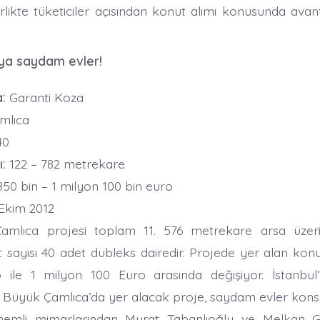
rlikte tüketiciler açısından konut alımı konusunda avant
’ya saydam evler!
:
Garanti Koza
mlıca
40
:
122 – 782 metrekare
50 bin – 1 milyon 100 bin euro
Ekim 2012
mlıca projesi toplam 11. 576 metrekare arsa üzerin
ayısı 40 adet dubleks dairedir. Projede yer alan konutla
 ile 1 milyon 100 Euro arasında değişiyor. İstanbu
 Büyük Çamlıca’da yer alacak proje, saydam evler konse
önemli mimarlarından Murat Tabanlıoğlu ve Melkan Gü