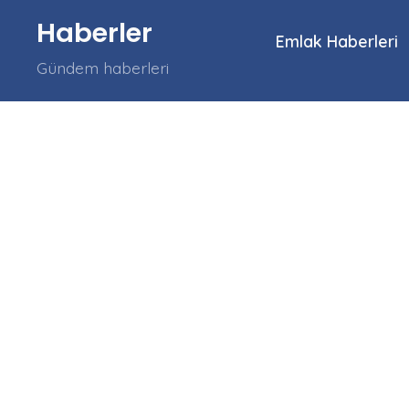
İçeriğe
Haberler
atla
Emlak Haberleri
Gündem haberleri