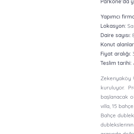
Parkone’da y
Yapımcı firma
Lokasyon:
Sa
Daire sayısı:
Konut alanları
Fiyat aralığı:
3
Teslim tarihi:
Zekeriyaköy 
kuruluyor. Pr
başlanacak ol
villa, 15 bahç
Bahçe dublek
dublekslerinin
arasında değiş