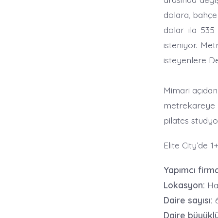
dolara, bahçe 
dolar ila 535
isteniyor. Me
isteyenlere D
Mimari açıdan 
metrekareye 
pilates stüdy
Elite City’de 1
Yapımcı firma
Lokasyon:
Hal
Daire sayısı:
Daire büyüklü