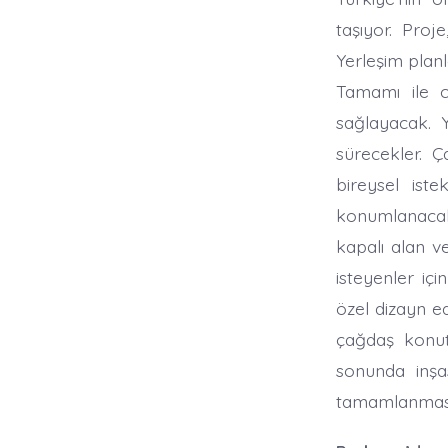
taşıyor. Proje
Yerleşim planl
Tamamı ile c
sağlayacak. Y
sürecekler. 
bireysel ist
konumlanacak.
kapalı alan v
isteyenler içi
özel dizayn e
çağdaş konut 
sonunda inşa
tamamlanması 