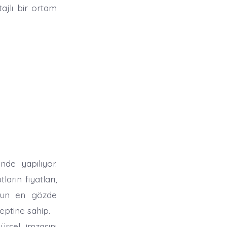
ajlı bir ortam
de yapılıyor.
rın fiyatları,
l’un en gözde
ptine sahip.
rsel imzasını