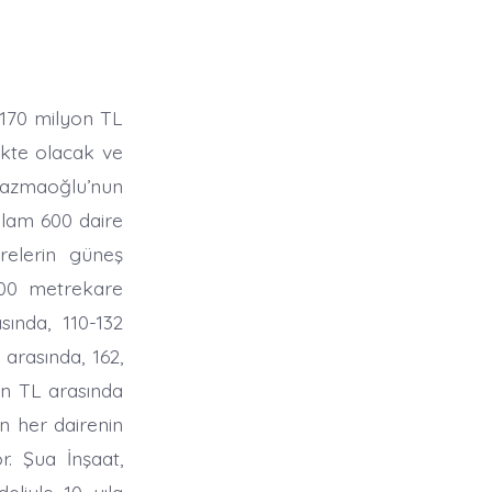
 170 milyon TL
ükte olacak ve
 Kazmaoğlu’nun
oplam 600 daire
relerin güneş
100 metrekare
sında, 110-132
 arasında, 162,
in TL arasında
n her dairenin
. Şua İnşaat,
liyle 10 yıla