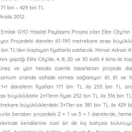
71 bin – 429 bin TL
Aralık 2012
 Emlak GYO Hasılat Paylaşımı Projesi olan Elite City’nin
yor. Projedeki daireler 61–190 metrekare arası büyükl
 bin TL’den başlayan fiyatlarla satılacak. Mimar Adnan
ını yaptığı Elite City’de, 4, 8, 20 ve 30 katlı 4 bina ile t
üneş ve yön hesabı özenle tasarlanan projede dai
ksimum oranda istifade etmesi sağlanıyor. 61, 81 ve 
1+1 dairelerin fiyatları 171 bin TL ila 253 bin TL ara
ı büyüklükteki 2+1’lerin fiyatı 252 bin TL ila 316 bin TL
trekare büyüklüklerdeki 3+1’ler ise 381 bin TL ila 429 b
nunla beraber projedeki 2 + 1 ve 3 + 1 dairelerde, heme
erinde kendilerine özel bir de kış bahçesi bulunuyor
ING bankalarıyla birlikte oluşturduğu finansman mode