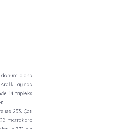
0 dönüm alana
Aralık ayında
de 14 tripleks
r.
ise 253. Çatı
e 292 metrekare
lar ila 772 bin