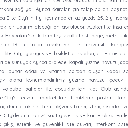
mkanı sağlıyor. Ayrıca daireler için talep edilen peşina
a Elite City’nin 1 yıl içerisinde en az yüzde 25, 2 yıl içer
ak bir yatırım olacağı ön görülüyor. Atakent’te inşa edi
rk Havaalanı’na, iki tam teşekküllü hastaneye, metro çık
nan 18 ilköğretim okulu ve dört üniversite kampüs
. Elite City, yürüyüş ve bisiklet parkurları, dinlenme al
i de sunuyor. Ayrıca projede, kapalı yüzme havuzu, spo
a, buhar odası ve vitamin bardan oluşan kapalı so
çık alana konumlandırılmış yüzme havuzu, çocuk h
voleybol sahaları ile, çocuklar için Kids Club adınd
te City’de eczane, market, kuru temizleme, pastane, kuaf
ç duyulacak her türlü alışveriş birimi, site içerisinde ö
ite City’de bulunan 24 saat güvenlik ve kameralı sistemle
ş çıkış, estetik ve güvenlikli site duvarı, interkom sis