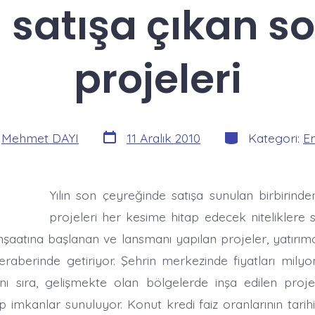
 satışa çıkan s
projeleri
Yazı
Kategoriler
:
Mehmet DAYI
11 Aralık 2010
Kategori:
E
tarihi
Yılın son çeyreğinde satışa sunulan birbirinden
projeleri her kesime hitap edecek niteliklere s
nşaatına başlanan ve lansmanı yapılan projeler, yatırımc
eraberinde getiriyor. Şehrin merkezinde fiyatları milyo
nı sıra, gelişmekte olan bölgelerde inşa edilen proj
zip imkanlar sunuluyor. Konut kredi faiz oranlarının tarihi