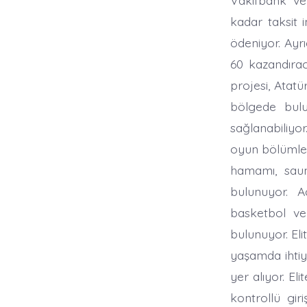
kadar taksit i
ödeniyor. Ayrıc
60 kazandırac
projesi, Atatü
bölgede bulu
sağlanabiliyor
oyun bölümler
hamamı, saun
bulunuyor. A
basketbol ve 
bulunuyor. Eli
yaşamda ihtiya
yer alıyor. El
kontrollü giri