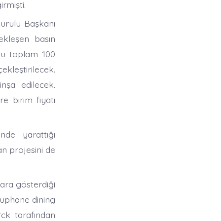
rmişti.
urulu Başkanı
çekleşen basın
klu toplam 100
leştirilecek.
nşa edilecek.
 birim fiyatı
nde yarattığı
an projesini de
ara gösterdiği
tüphane dining
rck tarafından