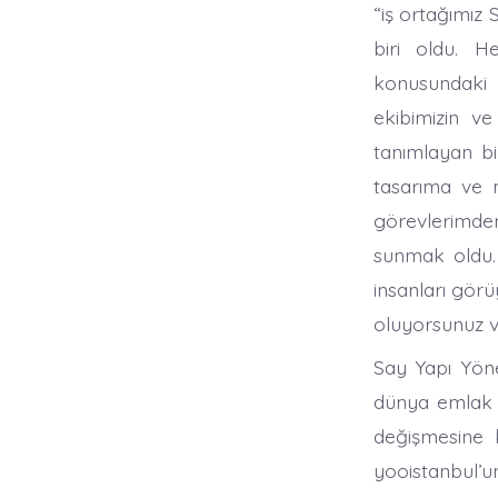
“iş ortağımız S
biri oldu. 
konusundaki 
ekibimizin ve 
tanımlayan bi
tasarıma ve
görevlerimden
sunmak oldu. 
insanları gör
oluyorsunuz ve
Say Yapı Yöne
dünya emlak s
değişmesine k
yooistanbul’u