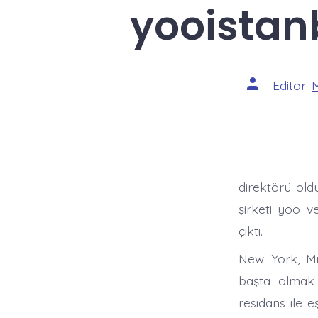
yooistanb
Yazının
Editör:
yazarı
direktörü old
şirketi yoo v
çıktı.
New York, Mi
başta olmak 
residans ile 