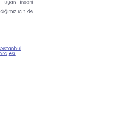
 uyan insani
ığımız için de
oistanbul
projesi
,