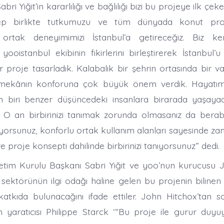
abri Yiğit’in kararlılığı ve bağlılığı bizi bu projeye ilk ç
Hep birlikte tutkumuzu ve tüm dünyada konut pro
ortak deneyimimizi İstanbul’a getireceğiz. Biz ke
yooistanbul ekibinin fikirlerini birleştirerek İstanbul’u
r proje tasarladık. Kalabalık bir şehrin ortasında bir v
 mekânın konforuna çok büyük önem verdik. Hayatı
 biri benzer düşüncedeki insanlara birarada yaşayaca
O an birbirinizi tanımak zorunda olmasanız da berabe
üyorsunuz, konforlu ortak kullanım alanları sayesinde z
 proje konsepti dahilinde birbirinizi tanıyorsunuz” dedi.
tim Kurulu Başkanı Sabri Yiğit ve yoo’nun kurucusu J
ektörünün ilgi odağı haline gelen bu projenin bilinen 
atkıda bulunacağını ifade ettiler. John Hitchox’tan 
n yaratıcısı Philippe Starck ‘“Bu proje ile gurur du