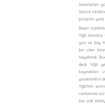
tasarlanan yoo
Starck tarafın
projenin yola 
Basın toplant
Yiğit İstanbul
yoo ve Say Yap
biri olan İst
hayalimdi. B
dedi. Yiğit, 
kaynakları v
yooistanbul dı
Yiğit’ten so
canlanma sürec
bizi çok etkil