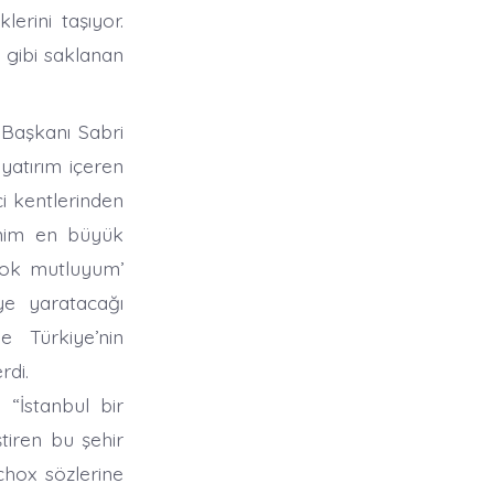
lerini taşıyor.
r gibi saklanan
 Başkanı Sabri
 yatırım içeren
ci kentlerinden
benim en büyük
çok mutluyum’
’ye yaratacağı
e Türkiye’nin
rdi.
“İstanbul bir
tiren bu şehir
tchox sözlerine