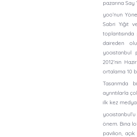
pazarına Say Y
yoo’nun Yöne
Sabri Yiğit v
toplantısında 
daireden olu
yooistanbul 
2012’nin Hazi
ortalama 10 b
Tasarımda bil
ayrıntılarla ç
ilk kez medya
yooistanbul’u 
önem. Bina lob
pavilion, açı