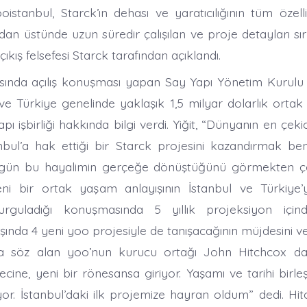
istanbul, Starck’ın dehası ve yaratıcılığının tüm özellik
dan üstünde uzun süredir çalışılan ve proje detayları sı
çıkış felsefesi Starck tarafından açıklandı.
ısında açılış konuşması yapan Say Yapı Yönetim Kurulu
 ve Türkiye genelinde yaklaşık 1,5 milyar dolarlık ortak
ı işbirliği hakkında bilgi verdi. Yiğit, “Dünyanın en çeki
anbul’a hak ettiği bir Starck projesini kazandırmak 
ugün bu hayalimin gerçeğe dönüştüğünü görmekten 
yeni bir ortak yaşam anlayışının İstanbul ve Türkiye
urguladığı konuşmasında 5 yıllık projeksiyon içind
şında 4 yeni yoo projesiyle de tanışacağının müjdesini ve
nra söz alan yoo’nun kurucu ortağı John Hitchcox da 
ine, yeni bir rönesansa giriyor. Yaşamı ve tarihi birleş
iyor. İstanbul’daki ilk projemize hayran oldum” dedi. Hi