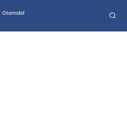
Otomobil
Arama
Çubuğunu
Göster/Gizle