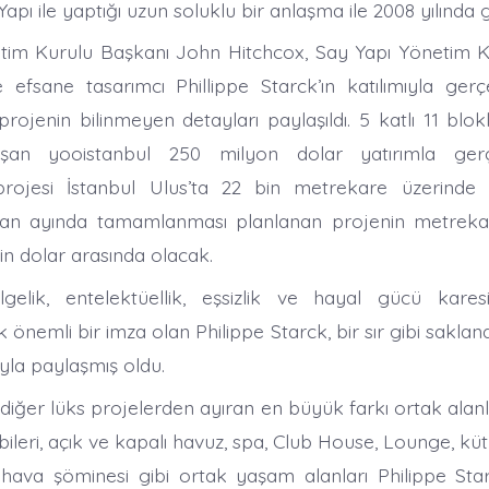
apı ile yaptığı uzun soluklu bir anlaşma ile 2008 yılında gi
tim Kurulu Başkanı John Hitchcox, Say Yapı Yönetim K
e efsane tasarımcı Phillippe Starck’ın katılımıyla ger
projenin bilinmeyen detayları paylaşıldı. 5 katlı 11 blo
şan yooistanbul 250 milyon dolar yatırımla gerçek
projesi İstanbul Ulus’ta 22 bin metrekare üzerinde i
ran ayında tamamlanması planlanan projenin metrekare
in dolar arasında olacak.
gelik, entelektüellik, eşsizlik ve hayal gücü karesi
ok önemli bir imza olan Philippe Starck, bir sır gibi saklan
yla paylaşmış oldu.
diğer lüks projelerden ayıran en büyük farkı ortak alanl
ileri, açık ve kapalı havuz, spa, Club House, Lounge, kü
k hava şöminesi gibi ortak yaşam alanları Philippe Sta