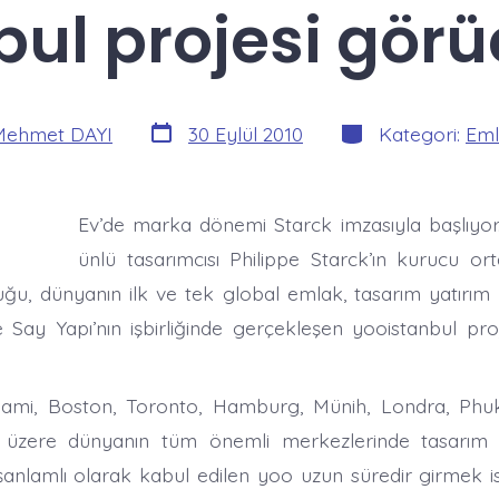
ul projesi görü
Yazı
Kategoriler
Mehmet DAYI
30 Eylül 2010
Kategori:
Eml
tarihi
Ev’de marka dönemi Starck imzasıyla başlıyo
ünlü tasarımcısı Philippe Starck’ın kurucu ort
uğu, dünyanın ilk ve tek global emlak, tasarım yatırı
e Say Yapı’nın işbirliğinde gerçekleşen yooistanbul pr
ami, Boston, Toronto, Hamburg, Münih, Londra, Phu
üzere dünyanın tüm önemli merkezlerinde tasarım 
eşanlamlı olarak kabul edilen yoo uzun süredir girmek is