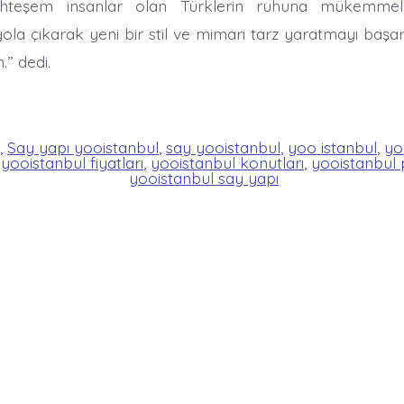
uhteşem insanlar olan Türklerin ruhuna mükemmel
la çıkarak yeni bir stil ve mimari tarz yaratmayı başard
” dedi.
,
Say yapı yooistanbul
,
say yooistanbul
,
yoo istanbul
,
yo
,
yooistanbul fiyatları
,
yooistanbul konutları
,
yooistanbul 
yooistanbul say yapı