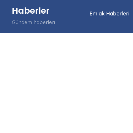
İçeriğe
Haberler
atla
Emlak Haberleri
Gündem haberleri