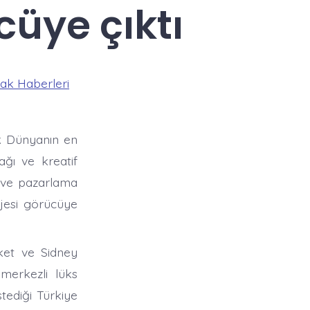
cüye çıktı
ak Haberleri
r. Dünyanın en
ağı ve kreatif
m ve pazarlama
ojesi görücüye
ket ve Sidney
merkezli lüks
tediği Türkiye