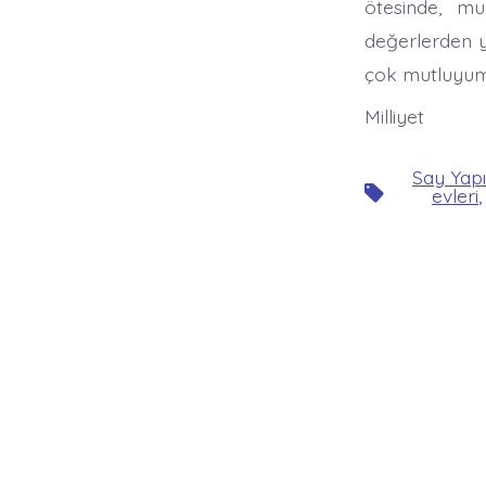
ötesinde, m
değerlerden yo
çok mutluyum.
Milliyet
Say Yapı
Etiketler
evleri