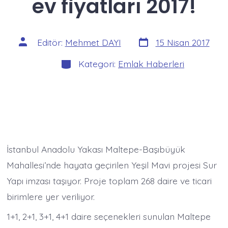
ev fiyatları 2017!
Yazı
Yazının
Editör:
Mehmet DAYI
15 Nisan 2017
tarihi
yazarı
Kategoriler
Kategori:
Emlak Haberleri
İstanbul Anadolu Yakası Maltepe-Başıbüyük
Mahallesi’nde hayata geçirilen Yeşil Mavi projesi Sur
Yapı imzası taşıyor. Proje toplam 268 daire ve ticari
birimlere yer veriliyor.
1+1, 2+1, 3+1, 4+1 daire seçenekleri sunulan Maltepe