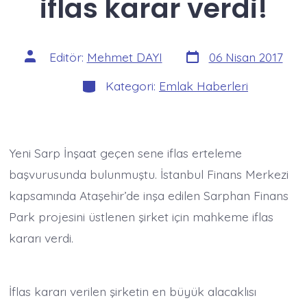
iflas karar verdi!
Yazı
Yazının
Editör:
Mehmet DAYI
06 Nisan 2017
tarihi
yazarı
Kategoriler
Kategori:
Emlak Haberleri
Yeni Sarp İnşaat geçen sene iflas erteleme
başvurusunda bulunmuştu. İstanbul Finans Merkezi
kapsamında Ataşehir’de inşa edilen Sarphan Finans
Park projesini üstlenen şirket için mahkeme iflas
kararı verdi.
İflas kararı verilen şirketin en büyük alacaklısı