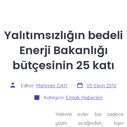
Yalıtımsızlığın bedeli
Enerji Bakanlığı
bütçesinin 25 katı
Yazı
Yazının
Editör:
Mehmet DAYI
05 Ekim 2010
tarihi
yazarı
Kategoriler
Kategori:
Emlak Haberleri
Yalıtımlı evler bizi sadece
yazın sıcağından, kışın