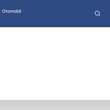
Otomobil
Arama
Çubuğunu
Göster/Gizle