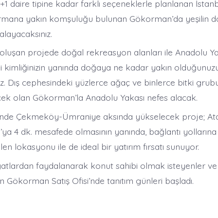
+1 daire tipine kadar farklı seçeneklerle planlanan İstan
ormana yakın komşuluğu bulunan Gökorman’da yeşilin d
layacaksınız.
oluşan projede doğal rekreasyon alanları ile Anadolu Ya
li kimliğinizin yanında doğaya ne kadar yakın olduğunuz
z. Dış cephesindeki yüzlerce ağaç ve binlerce bitki grub
cek olan Gökorman’la Anadolu Yakası nefes alacak.
rinde Çekmeköy-Ümraniye aksında yükselecek proje; Ataş
’ya 4 dk. mesafede olmasının yanında, bağlantı yollarına
ilen lokasyonu ile de ideal bir yatırım fırsatı sunuyor.
 fiyatlardan faydalanarak konut sahibi olmak isteyenler v
için Gökorman Satış Ofisi’nde tanıtım günleri başladı.