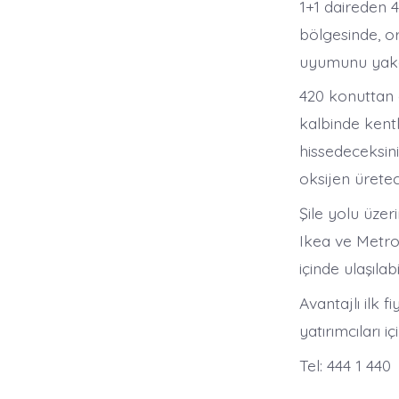
1+1 daireden 4
bölgesinde, 
uyumunu yaka
420 konuttan 
kalbinde kent
hissedeceksini
oksijen ürete
Şile yolu üze
Ikea ve Metro
içinde ulaşılab
Avantajlı ilk
yatırımcıları 
Tel: 444 1 440