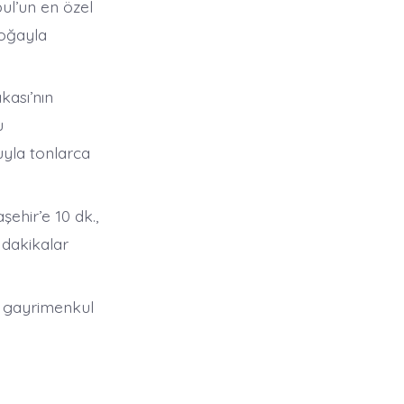
bul’un en özel
oğayla
kası’nın
u
uyla tonlarca
ehir’e 10 dk.,
 dakikalar
e gayrimenkul