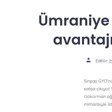
Ümraniye 
avantajı
Yazının
Editör:
M
yazarı
Sinpaş GYO’n
satışa çıkıyo
Gökorman ağaç
mimarisiyle İs