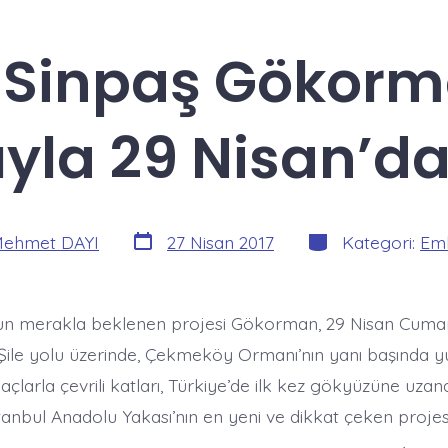
Sinpaş Gökorman
yla 29 Nisan’da
Yazı
Kategoriler
ehmet DAYI
27 Nisan 2017
Kategori:
Eml
tarihi
un merakla beklenen projesi Gökorman, 29 Nisan Cumar
r. Şile yolu üzerinde, Çekmeköy Ormanı’nın yanı başında 
larla çevrili katları, Türkiye’de ilk kez gökyüzüne uzan
tanbul Anadolu Yakası’nın en yeni ve dikkat çeken projes