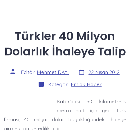
Türkler 40 Milyon
Dolarlık İhaleye Talip
Yazı
Yazının
Editör:
Mehmet DAYI
22 Nisan 2012
tarihi
yazarı
Kategoriler
Kategori:
Emlak Haber
Katar’daki 50 kilometrelik
metro hattı için yedi Türk
firması, 40 milyar dolar büyüklüğündeki ihaleye
girmek için yeterlilik aldı.