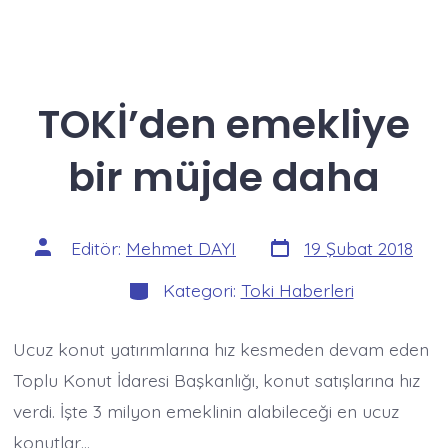
TOKİ’den emekliye
bir müjde daha
Yazı
Yazının
Editör:
Mehmet DAYI
19 Şubat 2018
tarihi
yazarı
Kategoriler
Kategori:
Toki Haberleri
Ucuz konut yatırımlarına hız kesmeden devam eden
Toplu Konut İdaresi Başkanlığı, konut satışlarına hız
verdi. İşte 3 milyon emeklinin alabileceği en ucuz
konutlar…