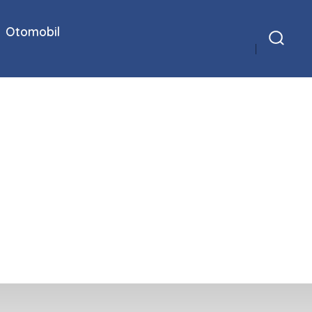
Otomobil
Arama
Çubuğunu
Göster/Gizle