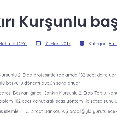
ırı Kurşunlu baş
Yazı
Kategoriler
Mehmet DAYI
31 Mart 2017
Kategori:
Eml
tarihi
Kurşunlu 2. Etap projesinde toplamda 182 adet daire yer 
nlu başvuru dönemi bugün sona eriyor.
daresi Başkanlığınca, Çankırı Kurşunlu 2. Etap Toplu Ko
plam 182 adet konut açık satış yöntemi ile satışa sunulu
ış işlemleri T.C. Ziraat Bankası A.Ş aracılığıyla yürütüle