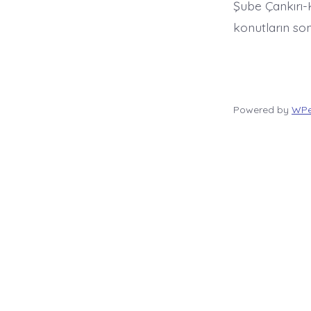
Şube Çankırı-K
konutların so
Powered by
WPe