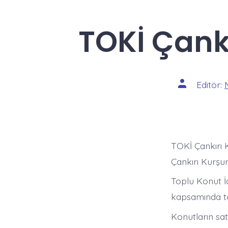
TOKİ Çank
Yazının
Editör:
yazarı
TOKİ Çankırı 
Çankırı Kurşu
Toplu Konut İ
kapsamında to
Konutların sat