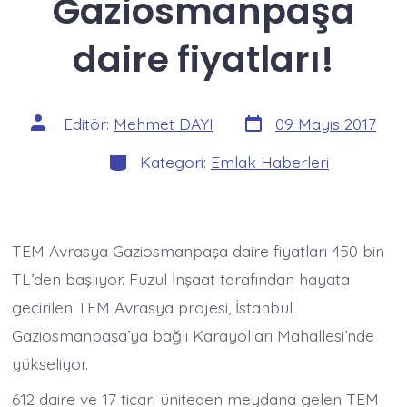
Gaziosmanpaşa
daire fiyatları!
Yazı
Yazının
Editör:
Mehmet DAYI
09 Mayıs 2017
tarihi
yazarı
Kategoriler
Kategori:
Emlak Haberleri
TEM Avrasya Gaziosmanpaşa daire fiyatları 450 bin
TL’den başlıyor. Fuzul İnşaat tarafından hayata
geçirilen TEM Avrasya projesi, İstanbul
Gaziosmanpaşa’ya bağlı Karayolları Mahallesi’nde
yükseliyor.
612 daire ve 17 ticari üniteden meydana gelen TEM