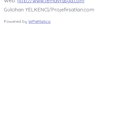
Web:
http://www.temavrasya.com
Gülcihan YELKENCİ/Projefirsatlari.com
Powered by
WPeMatico