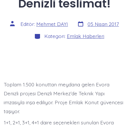
Denizli teslimat!
Yazı
Yazının
Editör:
Mehmet DAYI
05 Nisan 2017
tarihi
yazarı
Kategoriler
Kategori:
Emlak Haberleri
Toplam 1.500 konuttan meydana gelen Evora
Denizli projesi Denizli Merkez’de Teknik Yapı
imzasıyla inşa ediliyor. Proje Emlak Konut güvencesi
taşıyor.
1+1, 2+1, 3+1, 4+1 daire seçenekleri sunulan Evora