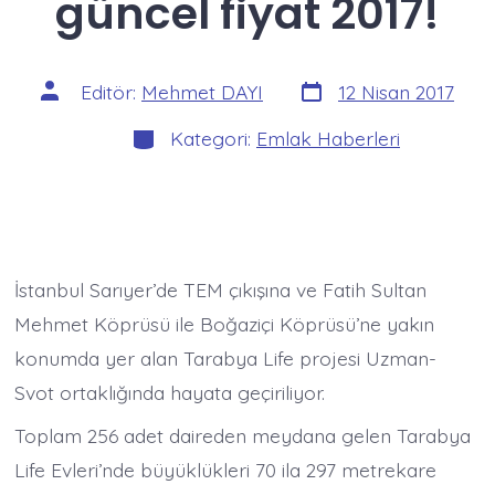
güncel fiyat 2017!
Yazı
Yazının
Editör:
Mehmet DAYI
12 Nisan 2017
tarihi
yazarı
Kategoriler
Kategori:
Emlak Haberleri
İstanbul Sarıyer’de TEM çıkışına ve Fatih Sultan
Mehmet Köprüsü ile Boğaziçi Köprüsü’ne yakın
konumda yer alan Tarabya Life projesi Uzman-
Svot ortaklığında hayata geçiriliyor.
Toplam 256 adet daireden meydana gelen Tarabya
Life Evleri’nde büyüklükleri 70 ila 297 metrekare