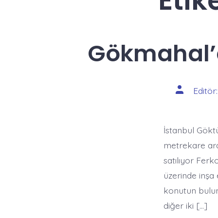
Etik
Gökmahal’d
Yazının
Editör
yazarı
İstanbul Gökt
metrekare ara
satılıyor Fer
üzerinde inşa
konutun bulun
diğer iki […]