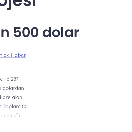
jesi
n 500 dolar
mlak Haber
 ile 287
0 dolardan
ekare alan
r. Toplam 80
bulunduğu