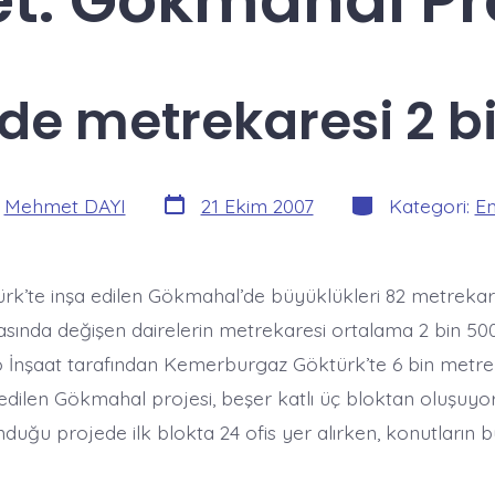
et:
Gökmahal Pro
e metrekaresi 2 bi
Yazı
Kategoriler
:
Mehmet DAYI
21 Ekim 2007
Kategori:
E
tarihi
ürk’te inşa edilen Gökmahal’de büyüklükleri 82 metrekare
sında değişen dairelerin metrekaresi ortalama 2 bin 50
ko İnşaat tarafından Kemerburgaz Göktürk’te 6 bin metr
 edilen Gökmahal projesi, beşer katlı üç bloktan oluşuyo
duğu projede ilk blokta 24 ofis yer alırken, konutların 