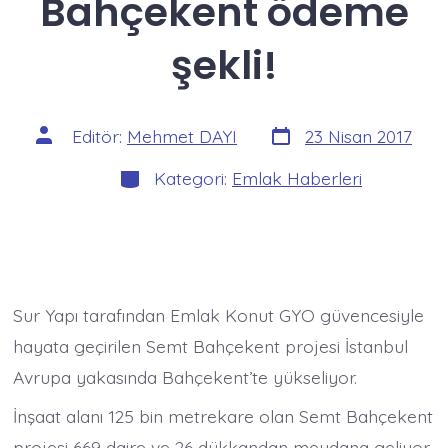
Bahçekent ödeme
şekli!
Yazı
Yazının
Editör:
Mehmet DAYI
23 Nisan 2017
tarihi
yazarı
Kategoriler
Kategori:
Emlak Haberleri
Sur Yapı tarafından Emlak Konut GYO güvencesiyle
hayata geçirilen Semt Bahçekent projesi İstanbul
Avrupa yakasında Bahçekent’te yükseliyor.
İnşaat alanı 125 bin metrekare olan Semt Bahçekent
projesi 669 daire ve 26 dükkandan meydana geliyor.