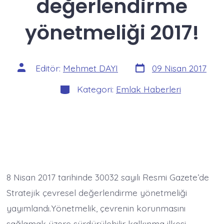
değerlendirme
yönetmeliği 2017!
Yazı
Yazının
Editör:
Mehmet DAYI
09 Nisan 2017
tarihi
yazarı
Kategoriler
Kategori:
Emlak Haberleri
8 Nisan 2017 tarihinde 30032 sayılı Resmi Gazete’de
Stratejik çevresel değerlendirme yönetmeliği
yayımlandı.Yönetmelik, çevrenin korunmasını
sağlamak üzere sürdürülebilir kalkınma ilkesi