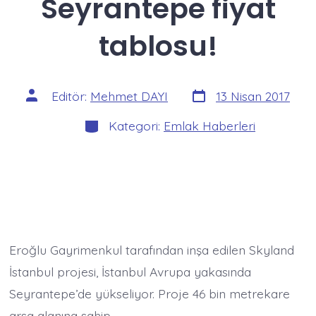
Seyrantepe fiyat
tablosu!
Yazı
Yazının
Editör:
Mehmet DAYI
13 Nisan 2017
tarihi
yazarı
Kategoriler
Kategori:
Emlak Haberleri
Eroğlu Gayrimenkul tarafından inşa edilen Skyland
İstanbul projesi, İstanbul Avrupa yakasında
Seyrantepe’de yükseliyor. Proje 46 bin metrekare
arsa alanına sahip.