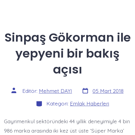
Sinpaş Gökorman ile
yepyeni bir bakış
açısı
Yazı
Yazının
Editör:
Mehmet DAYI
05 Mart 2018
tarihi
yazarı
Kategoriler
Kategori:
Emlak Haberleri
Gayrimenkul sektöründeki 44 yıllık deneyimiyle 4 bin
986 marka arasında iki kez üst üste ‘Süper Marka’