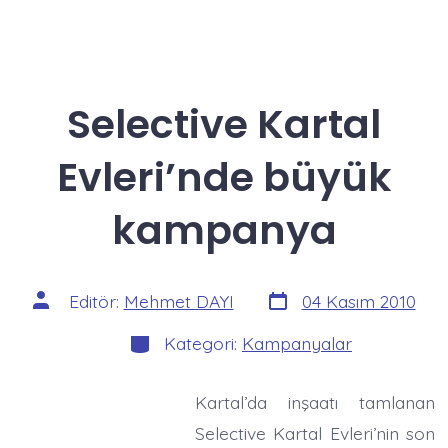
Selective Kartal
Evleri’nde büyük
kampanya
Yazı
Yazının
Editör:
Mehmet DAYI
04 Kasım 2010
tarihi
yazarı
Kategoriler
Kategori:
Kampanyalar
Kartal’da inşaatı tamlanan
Selective Kartal Evleri’nin son