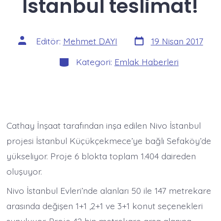
İstanbul teslimat!
Yazı
Yazının
Editör:
Mehmet DAYI
19 Nisan 2017
tarihi
yazarı
Kategoriler
Kategori:
Emlak Haberleri
Cathay İnşaat tarafından inşa edilen Nivo İstanbul
projesi İstanbul Küçükçekmece’ye bağlı Sefaköy’de
yükseliyor. Proje 6 blokta toplam 1.404 daireden
oluşuyor.
Nivo İstanbul Evleri’nde alanları 50 ile 147 metrekare
arasında değişen 1+1 ,2+1 ve 3+1 konut seçenekleri