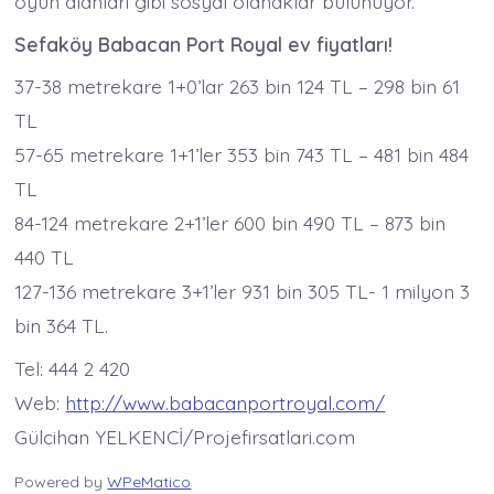
oyun alanları gibi sosyal olanaklar bulunuyor.
Sefaköy Babacan Port Royal ev fiyatları!
37-38 metrekare 1+0’lar 263 bin 124 TL – 298 bin 61
TL
57-65 metrekare 1+1’ler 353 bin 743 TL – 481 bin 484
TL
84-124 metrekare 2+1’ler 600 bin 490 TL – 873 bin
440 TL
127-136 metrekare 3+1’ler 931 bin 305 TL- 1 milyon 3
bin 364 TL.
Tel: 444 2 420
Web:
http://www.babacanportroyal.com/
Gülcihan YELKENCİ/Projefirsatlari.com
Powered by
WPeMatico