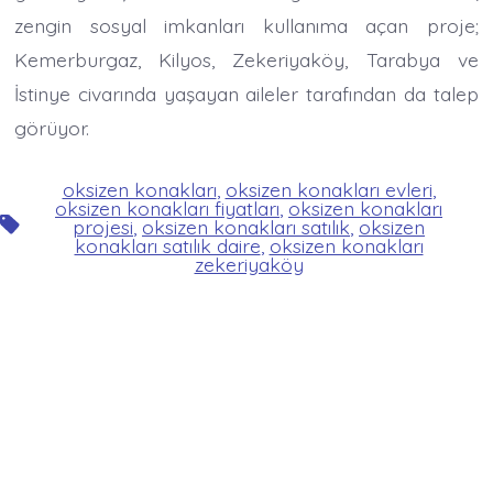
zengin sosyal imkanları kullanıma açan proje;
Kemerburgaz, Kilyos, Zekeriyaköy, Tarabya ve
İstinye civarında yaşayan aileler tarafından da talep
görüyor.
oksizen konakları
,
oksizen konakları evleri
,
oksizen konakları fiyatları
,
oksizen konakları
Etiketler
projesi
,
oksizen konakları satılık
,
oksizen
konakları satılık daire
,
oksizen konakları
zekeriyaköy