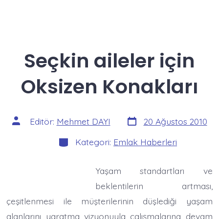
Seçkin aileler için
Oksizen Konakları
Yazı
Yazının
Editör:
Mehmet DAYI
20 Ağustos 2010
tarihi
yazarı
Kategoriler
Kategori:
Emlak Haberleri
Yaşam standartları ve
beklentilerin artması,
çeşitlenmesi ile müşterilerinin düşlediği yaşam
alanlarını yaratma vizyonuyla çalışmalarına devam