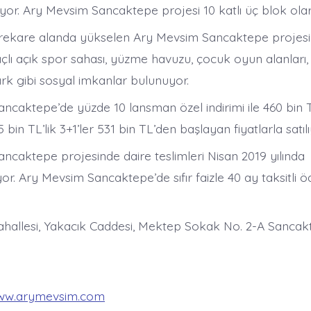
iyor. Ary Mevsim Sancaktepe projesi 10 katlı üç blok olar
rekare alanda yükselen Ary Mevsim Sancaktepe projesi
açlı açık spor sahası, yüzme havuzu, çocuk oyun alanları
rk gibi sosyal imkanlar bulunuyor.
caktepe’de yüzde 10 lansman özel indirimi ile 460 bin TL
 bin TL’lik 3+1’ler 531 bin TL’den başlayan fiyatlarla satılı
ncaktepe projesinde daire teslimleri Nisan 2019 yılında
iyor. Ary Mevsim Sancaktepe’de sıfır faizle 40 ay taksitli
ahallesi, Yakacık Caddesi, Mektep Sokak No. 2-A Sancak
www.arymevsim.com