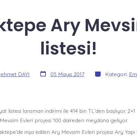
tepe Ary Mevsi
listesi!
Yazı
Kategoriler
ehmet DAYI
05 Mayıs 2017
Kategori:
Eml
tarihi
t listesi lansman indirimi ile 414 bin TL’den başlıyor. 2+1 
y Mevsim Evleri projesi 100 daireden meydana geliyor.
ktepe’de inşa edilen Ary Mevsim Evleri projesi Ary Yapı 