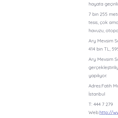
hayata geçiril
7 bin 255 met
tesis, çok am
havuzu, otopa
Ary Mevsim San
414 bin TL, 595
Ary Mevsim Sa
gerçekleştiril
yapılıyor.
Adres:Fatih M
İstanbul
T: 444 7 279
Web:
http://