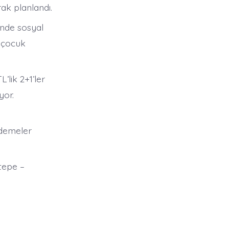
ak planlandı.
nde sosyal
, çocuk
’lik 2+1’ler
yor.
 ödemeler
tepe –