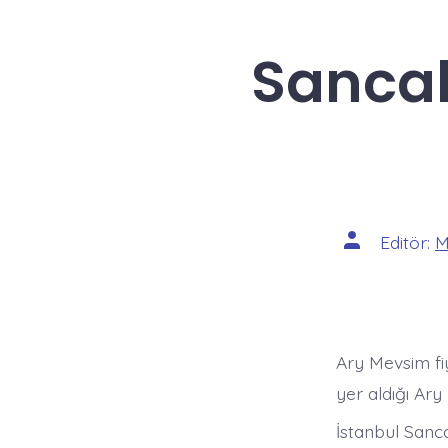
Sancak
Yazının
Editör:
M
yazarı
Ary Mevsim fiya
yer aldığı Ar
İstanbul Sanca