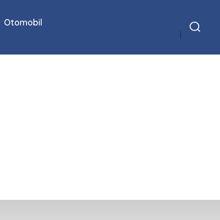
Otomobil
Arama
Çubuğunu
Göster/Gizle