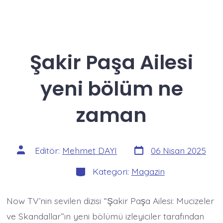
Şakir Paşa Ailesi
yeni bölüm ne
zaman
Yazı
Yazının
Editör:
Mehmet DAYI
06 Nisan 2025
tarihi
yazarı
Kategoriler
Kategori:
Magazin
Now TV’nin sevilen dizisi “Şakir Paşa Ailesi: Mucizeler
ve Skandallar”ın yeni bölümü izleyiciler tarafından