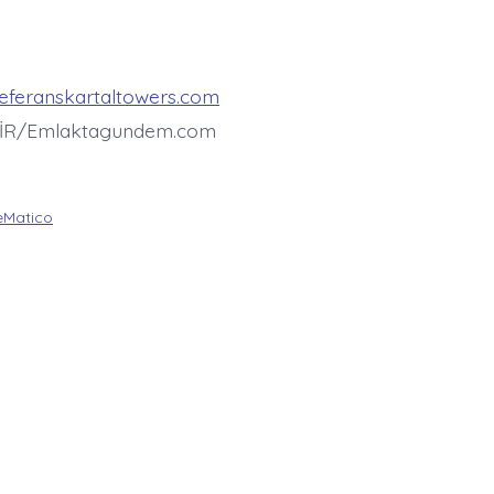
referanskartaltowers.com
İR/Emlaktagundem.com
Matico