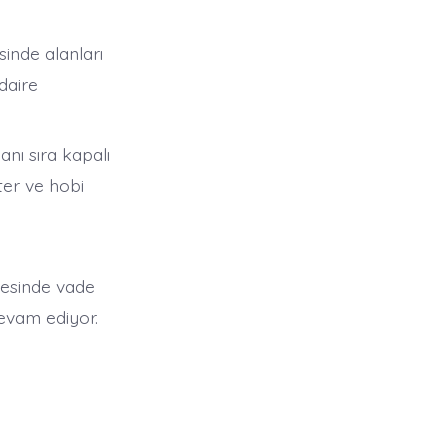
inde alanları
daire
anı sıra kapalı
ter ve hobi
jesinde vade
devam ediyor.