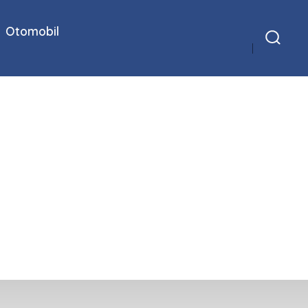
Otomobil
Arama
Çubuğunu
Göster/Gizle