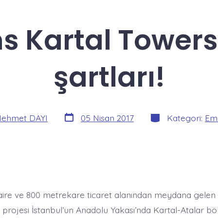
ns Kartal Tower
şartları!
Yazı
Kategoriler
ehmet DAYI
05 Nisan 2017
Kategori:
Eml
tarihi
ire ve 800 metrekare ticaret alanından meydana gelen
 projesi İstanbul’un Anadolu Yakası’nda Kartal-Atalar bö