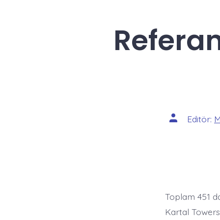
Refera
Yazının
Editör:
M
yazarı
Toplam 451 da
Kartal Towers