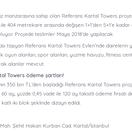
iz manzarasına sahip olan Referans Kartal Towers projes
ile 404 metrekare arasında değişen 1+1’den 5+1’e kadar 
luyor. Projede teslimler Mayıs 2018’de yapılacak.
sı taşıyan Referans Kartal Towers Evleri’nde dairelerin y
 oyun alanları, spor alanları, yüzme havuzu, fitness cen
tak alanlar mevcut.
tal Towers ödeme şartları!
ının 350 bin TL’den başladığı Referans Kartal Towers pro
60 ay, yüzde 0,45 vade ile 120 ay taksitli ödeme fırsatı 
katlı iki blok şeklinde dizayn edildi.
r Mah. Şehit Hakan Kurban Cad. Kartal/İstanbul