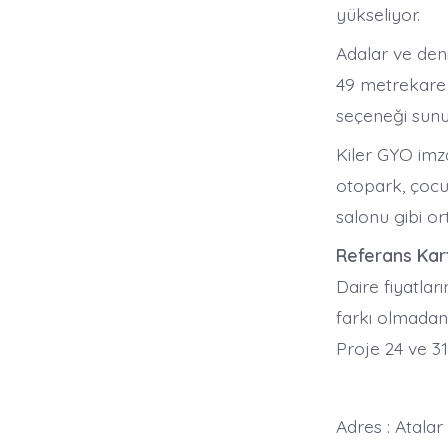
yükseliyor.
Adalar ve den
49 metrekare 
seçeneği sunu
Kiler GYO imza
otopark, çocuk
salonu gibi or
Referans Kar
Daire fiyatlar
farkı olmadan 
Proje 24 ve 31 
Adres : Atala