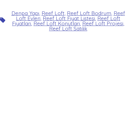
Denpa Yapı
,
Reef Loft
,
Reef Loft Bodrum
,
Reef
Loft Evleri
,
Reef Loft Fiyat Listesi
,
Reef Loft
Etiketler
Fiyatları
,
Reef Loft Konutları
,
Reef Loft Projesi
,
Reef Loft Satılık