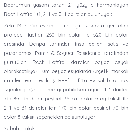
Bodrum’un yaşam tarzını 21. yüzyılla harmanlayan
Reef-Loft’ta 1+1, 2+1 ve 3+1 daireler bulunuyor.
Zeki Müren’in evinin bulunduğu sokakta yer alan
projede fiyatlar 260 bin dolar ile 520 bin dolar
arasında. Denpa tarfından inşa edilen, satış ve
pazarlaması Pamir & Soyuer Residential tarafından
yürütülen Reef Loft’ta, daireler beyaz eşyalı
olaraksatılıyor. Tüm beyaz eşyalarda Arçelik markalı
ürünler tercih edilmiş. Reef Loft’ta ev sahibi olmak
isyenler peşin ödeme yapabilirken ayrıca 1+1 dairler
için 85 bin dolar peşinat 35 bin dolar 5 ay taksit ile
2+1 ve 31 daireler için 170 bin dolar peşinat 70 bin
dolar 5 taksit seçenekleri de sunuluyor.
Sabah Emlak