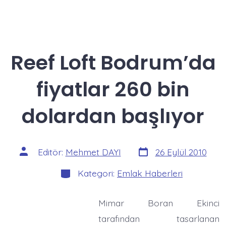
Reef Loft Bodrum’da
fiyatlar 260 bin
dolardan başlıyor
Yazı
Yazının
Editör:
Mehmet DAYI
26 Eylül 2010
tarihi
yazarı
Kategoriler
Kategori:
Emlak Haberleri
Mimar Boran Ekinci
tarafından tasarlanan