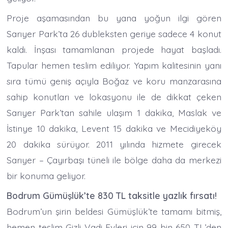
Proje aşamasından bu yana yoğun ilgi gören
Sarıyer Park’ta 26 dubleksten geriye sadece 4 konut
kaldı. İnşası tamamlanan projede hayat başladı.
Tapular hemen teslim ediliyor. Yapım kalitesinin yanı
sıra tümü geniş açıyla Boğaz ve koru manzarasına
sahip konutları ve lokasyonu ile de dikkat çeken
Sarıyer Park’tan sahile ulaşım 1 dakika, Maslak ve
İstinye 10 dakika, Levent 15 dakika ve Mecidiyeköy
20 dakika sürüyor. 2011 yılında hizmete girecek
Sarıyer – Çayırbaşı tüneli ile bölge daha da merkezi
bir konuma geliyor.
Bodrum Gümüşlük’te 830 TL taksitle yazlık fırsatı!
Bodrum’un şirin beldesi Gümüşlük’te tamamı bitmiş,
hemen teslim Gizli Vadi Evleri için 99 bin 650 TL’den