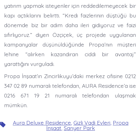
yatırım yapmak isteyenler için reddedilemeyecek bir
kapı açtıklarını belirtti. “Kredi faizlerinin düştüğü bu
dönemde biz bir adım daha ileri gidiyoruz ve faizi
sıfırlıyoruz.” diyen Özçiçek, üç projede uygulanan
kampanyalar düşünüldüğünde Propa’nın müşteri
lehine “alırken kazandıran ciddi bir avantaj”
yarattığını vurguladı.
Propa İnşaat’ın Zincirlikuyu’daki merkez ofisine 0212
347 02 89 numaralı telefondan, AURA Residence’a ise
0216 671 19 21 numaralı telefondan ulaşmak
mümkün.
Aura Deluxe Residence
,
Gizli Vadi Evleri
,
Propa
Etiketler
İnşaat
,
Sarıyer Park