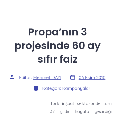
Propa’nın 3
projesinde 60 ay
sıfır faiz
Yazı
Yazının
Editör:
Mehmet DAYI
06 Ekim 2010
tarihi
yazarı
Kategoriler
Kategori:
Kampanyalar
Türk inşaat sektöründe tam
37 yıldır hayata geçirdiği