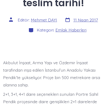
teslim tarihi!
Yazı
Yazının
Editör:
Mehmet DAYI
11 Nisan 2017
tarihi
yazarı
Kategoriler
Kategori:
Emlak Haberleri
Akbulut İnşaat, Arma Yapı ve Özdemir İnşaat
tarafından inşa edilen İstanbul’un Anadolu Yakası
Pendik’te yükseliyor. Proje bin 500 metrekare arsa
alanına sahip.
2+1, 3+1, 4+1 daire seçenekleri sunulan Portre Sahil
Pendik projesinde daire genişlikleri 2+1 dairelerde