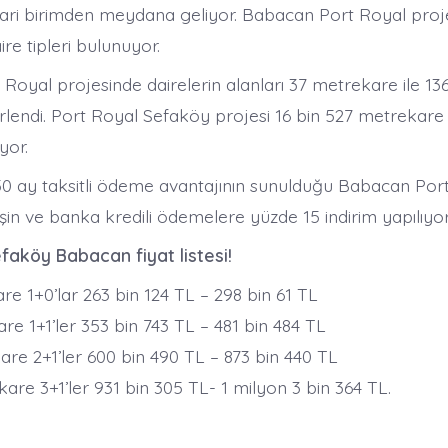
icari birimden meydana geliyor. Babacan Port Royal proj
aire tipleri bulunuyor.
Royal projesinde dairelerin alanları 37 metrekare ile 1
irlendi. Port Royal Sefaköy projesi 16 bin 527 metrekare
yor.
50 ay taksitli ödeme avantajının sunulduğu Babacan Por
in ve banka kredili ödemelere yüzde 15 indirim yapılıyor
faköy Babacan fiyat listesi!
e 1+0’lar 263 bin 124 TL – 298 bin 61 TL
e 1+1’ler 353 bin 743 TL – 481 bin 484 TL
are 2+1’ler 600 bin 490 TL – 873 bin 440 TL
are 3+1’ler 931 bin 305 TL- 1 milyon 3 bin 364 TL.