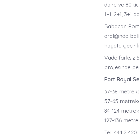
daire ve 80 t
1+1, 2+1, 3+1 d
Babacan Port 
aralığında bel
hayata geçirili
Vade farksız 
projesinde peş
Port Royal Se
37-38 metrekar
57-65 metrekar
84-124 metrek
127-136 metrek
Tel: 444 2 420