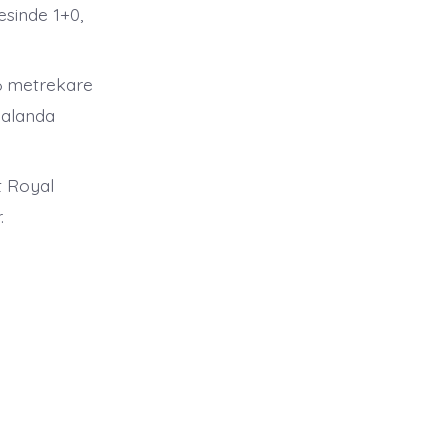
esinde 1+0,
36 metrekare
 alanda
t Royal
.