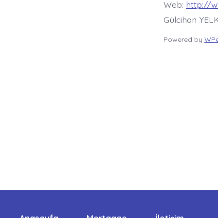
Web:
http://
Gülcihan YELK
Powered by
WPe