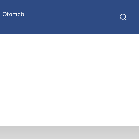
Otomobil
Arama
Çubuğunu
Göster/Gizle