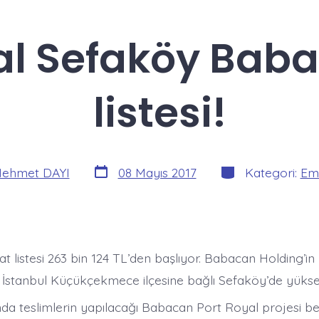
al Sefaköy Baba
listesi!
Yazı
Kategoriler
ehmet DAYI
08 Mayıs 2017
Kategori:
Eml
tarihi
at listesi 263 bin 124 TL’den başlıyor. Babacan Holding’in
, İstanbul Küçükçekmece ilçesine bağlı Sefaköy’de yüksel
ında teslimlerin yapılacağı Babacan Port Royal projesi b