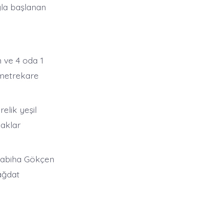
yla başlanan
n ve 4 oda 1
 metrekare
elik yeşil
naklar
 Sabiha Gökçen
ağdat