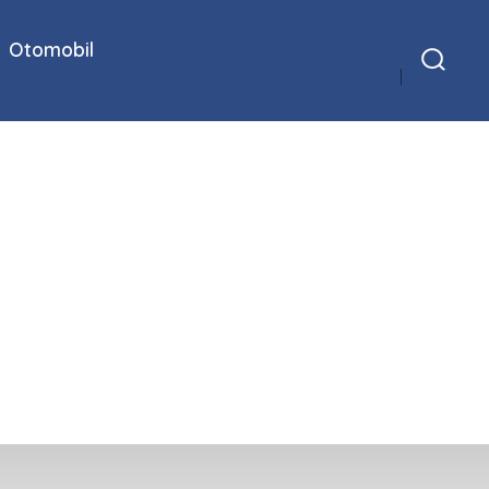
Otomobil
Arama
Çubuğunu
Göster/Gizle