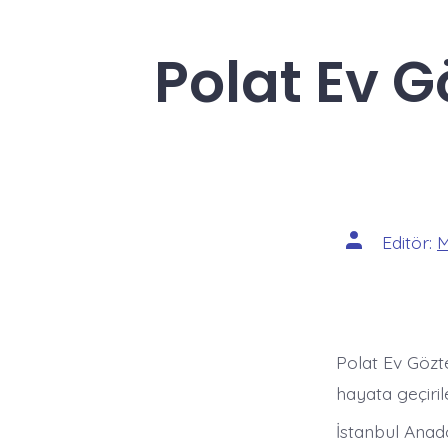
Polat Ev G
Yazının
Editör:
M
yazarı
Polat Ev Gözt
hayata geçiril
İstanbul Anad