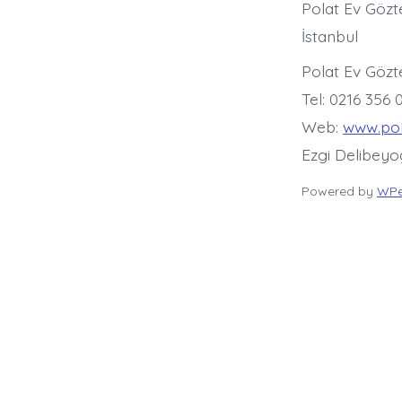
Polat Ev Gözt
İstanbul
Polat Ev Gözte
Tel: 0216 356 
Web:
www.po
Ezgi Delibey
Powered by
WPe