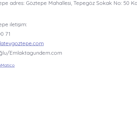
epe adres: Göztepe Mahallesi, Tepegöz Sokak No: 50 K
pe iletişim:
00 71
latevgoztepe.com
oğlu/Emlaktagundem.com
Matico