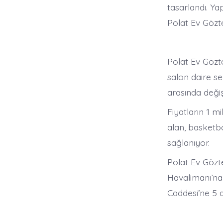
tasarlandı. Y
Polat Ev Gözt
Polat Ev Gözte
salon daire se
arasında değiş
Fiyatların 1 m
alan, basketb
sağlanıyor.
Polat Ev Gözt
Havalimanı’na
Caddesi’ne 5 d