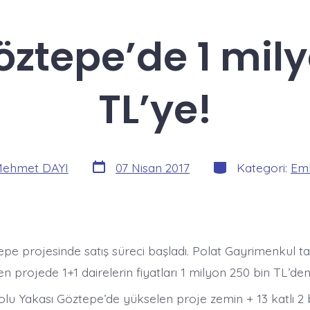
öztepe’de 1 mil
TL’ye!
Yazı
Kategoriler
ehmet DAYI
07 Nisan 2017
Kategori:
Eml
tarihi
epe projesinde satış süreci başladı. Polat Gayrimenkul t
en projede 1+1 dairelerin fiyatları 1 milyon 250 bin TL’den
olu Yakası Göztepe’de yükselen proje zemin + 13 katlı 2 