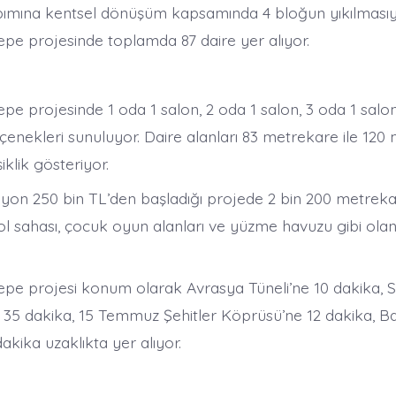
apımına kentsel dönüşüm kapsamında 4 bloğun yıkılması
epe projesinde toplamda 87 daire yer alıyor.
pe projesinde 1 oda 1 salon, 2 oda 1 salon, 3 oda 1 salo
çenekleri sunuluyor. Daire alanları 83 metrekare ile 120
iklik gösteriyor.
ilyon 250 bin TL’den başladığı projede 2 bin 200 metrekar
ol sahası, çocuk oyun alanları ve yüzme havuzu gibi ola
epe projesi konum olarak Avrasya Tüneli’ne 10 dakika,
 35 dakika, 15 Temmuz Şehitler Köprüsü’ne 12 dakika, B
akika uzaklıkta yer alıyor.