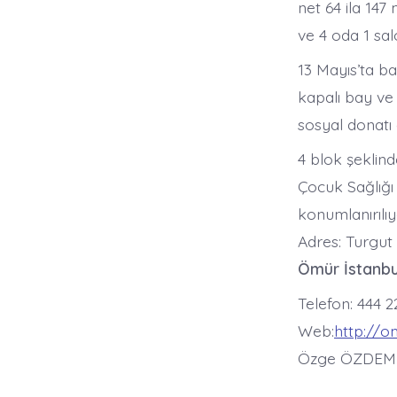
net 64 ila 147
ve 4 oda 1 sa
13 Mayıs’ta ba
kapalı bay ve 
sosyal donatı 
4 blok şeklind
Çocuk Sağlığı
konumlanırılıy
Adres: Turgut
Ömür İstanbul
Telefon: 444 2
Web:
http://o
Özge ÖZDEM