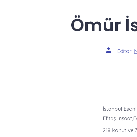
Ömür İs
Yazının
Editör:
M
yazarı
İstanbul Esenl
Efitaş İnşaat,E
218 konut ve 