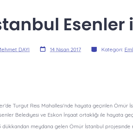
tanbul Esenler i
Yazı
Kategoriler
ehmet DAYI
14 Nisan 2017
Kategori:
Eml
tarihi
er’de Turgut Reis Mahallesi’nde hayata geçirilen Ömür İs
senler Belediyesi ve Eskon İnşaat ortaklığı ile hayata geçir
3 dükkandan meydana gelen Ömür İstanbul projesinde n