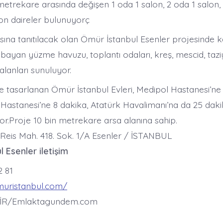
 metrekare arasında değişen 1 oda 1 salon, 2 oda 1 salon,
lon daireler bulunuyorç
sına tanıtılacak olan Ömür İstanbul Esenler projesinde k
bayan yüzme havuzu, toplantı odaları, kreş, mescid, tazi
alanları sunuluyor.
e tasarlanan Ömür İstanbul Evleri, Medipol Hastanesi’ne 
 Hastanesi’ne 8 dakika, Atatürk Havalimanı’na da 25 daki
or.Proje 10 bin metrekare arsa alanına sahip.
 Reis Mah. 418. Sok. 1/A Esenler / İSTANBUL
 Esenler iletişim
2 81
muristanbul.com/
İR/Emlaktagundem.com