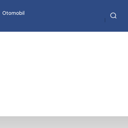
Otomobil
Arama
Çubuğunu
Göster/Gizle