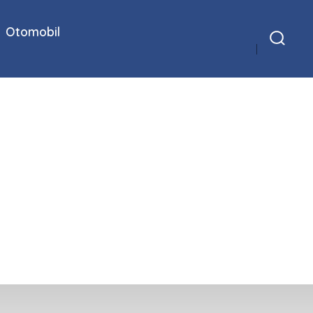
Otomobil
Arama
Çubuğunu
Göster/Gizle