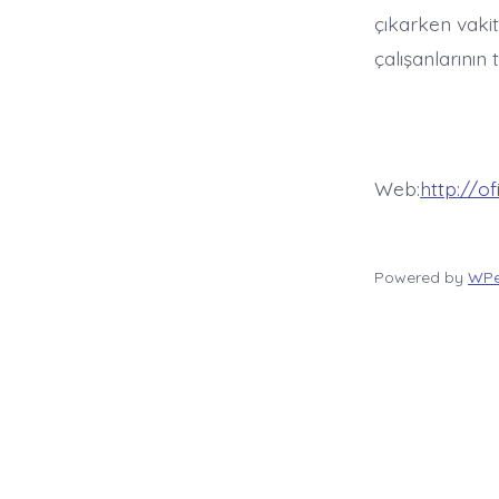
çıkarken vaki
çalışanlarının 
Web:
http://o
Powered by
WPe