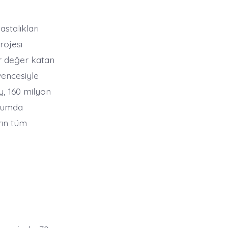
stalıkları
rojesi
ir değer katan
vencesiyle
y, 160 milyon
onumda
rın tüm