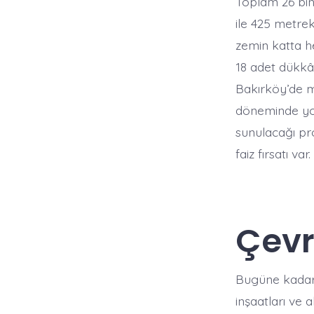
Toplam 26 bin
ile 425 metrek
zemin katta h
18 adet dükkâ
Bakırköy’de me
döneminde yoğu
sunulacağı pr
faiz fırsatı va
Çevr
Bugüne kadar T
inşaatları ve