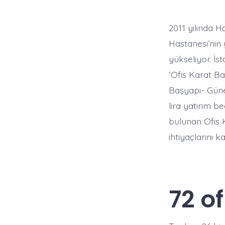
2011 yılında 
Hastanesi’nin 
yükseliyor. İs
‘Ofis Karat Ba
Başyapı- Güne
lira yatırım b
bulunan Ofis 
ihtiyaçlarını 
72 o