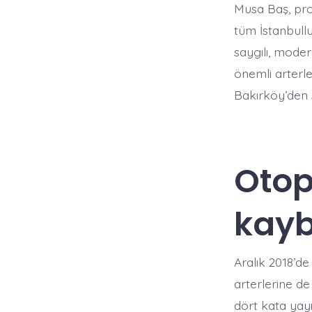
Musa Baş, proj
tüm İstanbull
saygılı, mode
önemli arterle
Bakırköy’den 
Otop
kay
Aralık 2018’d
arterlerine d
dört kata yayı