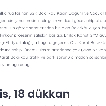
Halkalı’ya taşınan SSK Bakırköy Kadın Doğum ve Çocuk Ha
yerinde şimdi modern bir yüze ve ticari güce sahip ofis p
tanbul’un gözde semtlerinden biri olan Bakırköy’e yeni b
kırköy’ projesinin satışları başladı. Emlak Konut GYO gü
y-Elit iş ortaklığıyla hayata geçecek Ofis Karat Bakırkö
edeline sahip. Önemli ulaşım arterlerine çok yakın bir k
Karat Bakırköy, trafik ve park sorunu olmadan çalışanla
karşılamaya aday.
fis, 18 dükkan