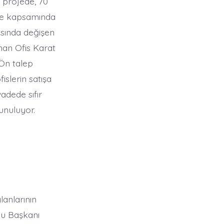
 projede, 70
oje kapsamında
asında değişen
nan Ofis Karat
 Ön talep
islerin satışa
adede sıfır
sunuluyor.
lanlarının
lu Başkanı