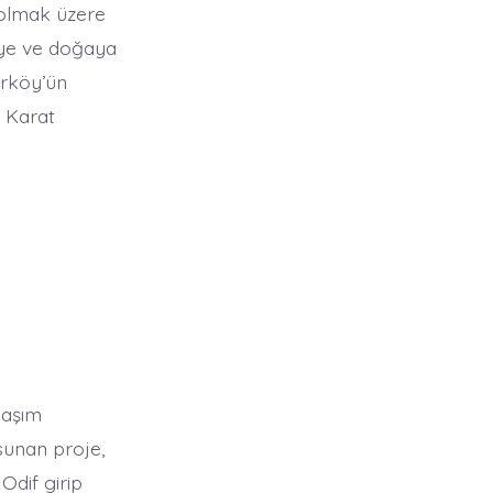
a olmak üzere
eye ve doğaya
ırköy’ün
s Karat
laşım
sunan proje,
Odif girip