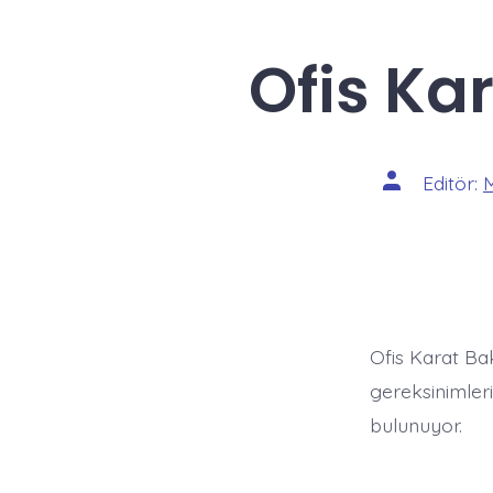
Ofis Kar
Yazının
Editör:
yazarı
Ofis Karat Ba
gereksinimler
bulunuyor.