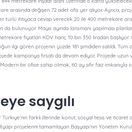
 844 metrekare inşaat alanı üzerinde 6 katta yükselecek
are arasında değişen 72 adet ofis yer alıyor. Ayrıca, pr
er türlü ihtiyaca cevap verecek 20 ile 400 metrekare ar
n da bulunuyor. Mayıs ayında lansmanı yapılması planla
trekare fiyatları KDV hariç 10 bin 350 liradan başlıyor.
n ilgi gören projenin yüzde 18’i şimdiden satıldı. Tüm of
ojede kampanya fırsatı da devam ediyor. Projede uzun v
r. Modern bir ofise sahip olmak, 60 ay sıfır faiz imkanıyla 
eye saygılı
ürkiye’nin farklı illerinde konut, sosyal tesis ve ticaret a
 altyapı projelerini tamamlayan Başyapı’nın Yönetim Kuru