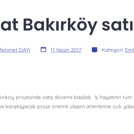
at Bakırköy satı
Yazı
Kategoriler
Mehmet DAYI
11 Nisan 2017
Kategori:
Eml
tarihi
kırköy projesinde satış dönemi başladı. İş hayatının tüm
ini karşılayacak proje önemli ulaşım arterlerine çok ya