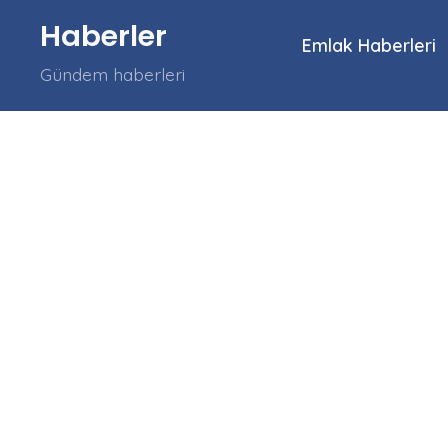
İçeriğe
Haberler
atla
Emlak Haberleri
Gündem haberleri