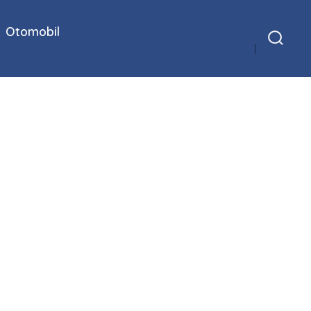
Otomobil
Arama
Çubuğunu
Göster/Gizle