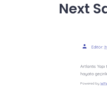
Next S
Yazının
Editör:
M
yazarı
Artlantis Yapı
hayata geçiri
Powered by
WPe