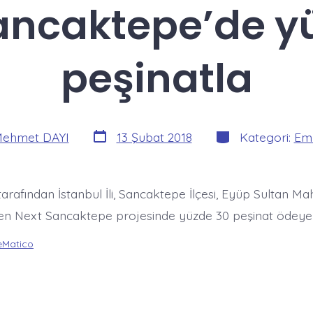
ancaktepe’de y
peşinatla
Yazı
Kategoriler
ehmet DAYI
13 Şubat 2018
Kategori:
Eml
tarihi
 tarafından İstanbul İli, Sancaktepe İlçesi, Eyüp Sultan Ma
len Next Sancaktepe projesinde yüzde 30 peşinat ödeye
Matico