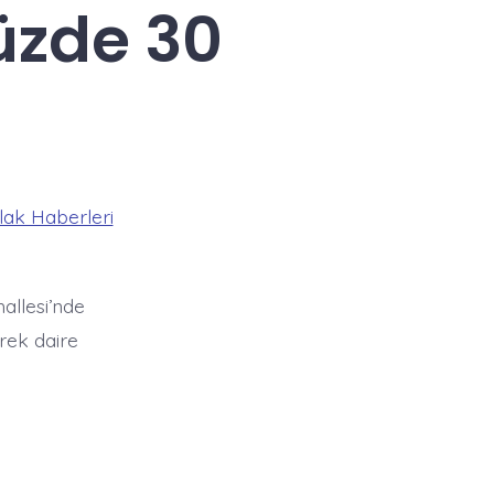
üzde 30
ak Haberleri
hallesi’nde
rek daire