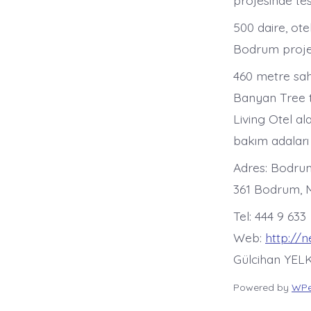
projesinde tesl
500 daire, ot
Bodrum projes
460 metre sahi
Banyan Tree ta
Living Otel al
bakım adaları
Adres: Bodrum 
361 Bodrum, 
Tel: 444 9 633
Web:
http://
Gülcihan YELK
Powered by
WPe