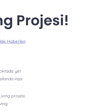
g Projesi!
ak Haberleri
noktada yer
 alanda inşa
ving projesi,
ving