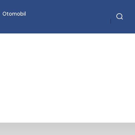
Otomobil
Arama
Çubuğunu
Göster/Gizle