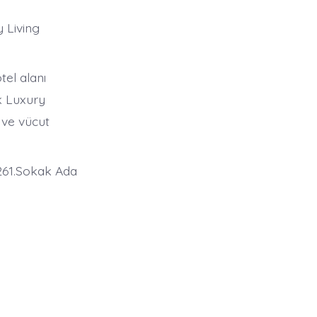
 Living
tel alanı
k Luxury
 ve vücut
 261.Sokak Ada