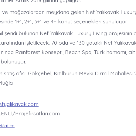
imler Aralık 2018 yılında yapılıyor.
el ve mağazalardan meydana gelen Nef Yalıkavak Luxury
inde 1+1, 2+1, 3+1 ve 4+ konut seçenekleri sunuluyor.
l şeridi bulunan Nef Yalıkavak Luxury Living projesinin o
rafından işletilecek. 70 oda ve 130 yataklı Nef Yalıkava
anında Rainforest konsepti, Beach Spa, Türk hamamı, cilt
 bulunuyor.
satış ofisi: Gökçebel, Kızılburun Mevki Dirmil Mahallesi
Muğla
nefyalikavak.com
ENCİ/Projefirsatlari.com
Matico