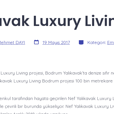
avak Luxury Livin
Yazı
Kategoriler
ehmet DAYI
19 Mayıs 2017
Kategori:
Eml
tarihi
Luxury Living projesi, Bodrum Yalıkavak’ta denize sıfır 
alıkavak Luxury Living Bodrum projesi 100 bin metrekare
nkul tarafından hayata geçirilen Nef Yalıkavak Luxury Li
zle çevrili bir burunda yükseliyor. Nef Yalıkavak Luxury Li