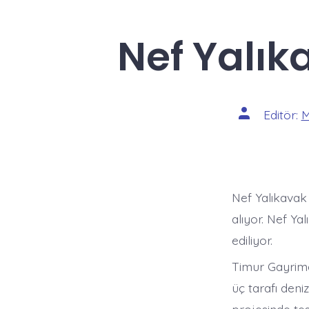
Nef Yalık
Yazının
Editör:
M
yazarı
Nef Yalıkavak 
alıyor. Nef Y
ediliyor.
Timur Gayrime
üç tarafı deni