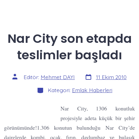
Nar City son etapda
teslimler başladı
Yazı
Yazının
Editör:
Mehmet DAYI
11 Ekim 2010
tarihi
yazarı
Kategoriler
Kategori:
Emlak Haberleri
Nar City, 1306 konutluk
projesiyle adeta küçük bir şehir
görünümünde!1.306 konutun bulunduğu Nar City’de
dairelerde kombi, ocak, fırın, davlumbaz ve bulaşık