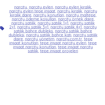
narcity
,
narcity evleri
,
narcity evleri kiralık
,
narcity evleri tepe inşaat
,
narcity kiralık
,
narcity
kiralık daire
,
narcity konutları
,
narcity maltepe
,
narcity ödeme koşulları
,
narcity örnek daire
,
narcity satılık
,
narcity satılık 1+1
,
narcity satılık
2+1
,
narcity satılık 3+1
,
narcity satılık 4+1
,
narcity
Etiketler
satılık bahçe dubleks
,
narcity satılık bahçe
dubleksi
,
narcity satılık bahçe katı
,
narcity satılık
daire
,
narcity yönetim
,
narcity.com.tr
,
tepe
inşaat konutları
,
tepe inşaat narcity evleri
,
tepe
inşaat narcity konutları
,
tepe inşaat narcity
satılık
,
tepe inşaat projeleri