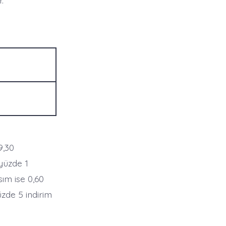
.
9,30
yüzde 1
ım ise 0,60
üzde 5 indirim