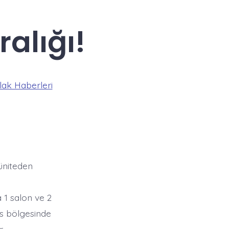
ralığı!
ak Haberleri
 üniteden
 1 salon ve 2
es bölgesinde