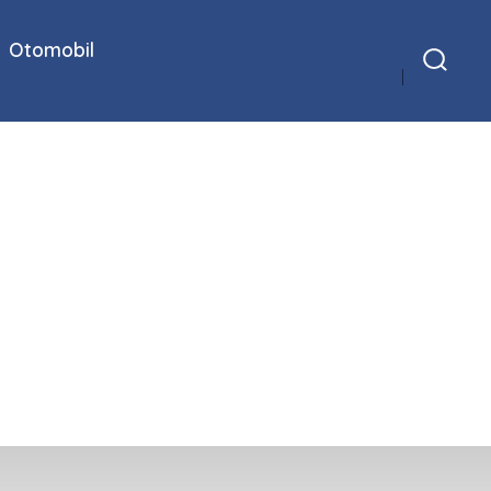
Otomobil
Arama
Çubuğunu
Göster/Gizle