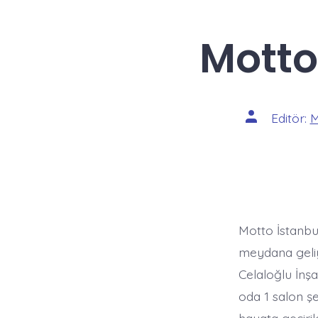
Motto 
Yazının
Editör:
M
yazarı
Motto İstanbul
meydana geliyo
Celaloğlu İnşa
oda 1 salon ş