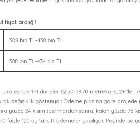
en projede teslimlerin yıl sonunda yapılması öngörülüyor
 fiyat aralığı!
308 bin TL-438 bin TL
388 bin TL-434 bin TL
 projesinde 1+1 daireler 62,50-78,70 metrekare, 2+1’ler 7
rak değişiklik gösteriyor. Ödeme planına göre projede 
ra yüzde 24 kısım teslimlerden sonra, kalan yüzde 75 kıs
,70 faizle 120 ay taksitli ödemeler yapılıyor. Peşinde ise y