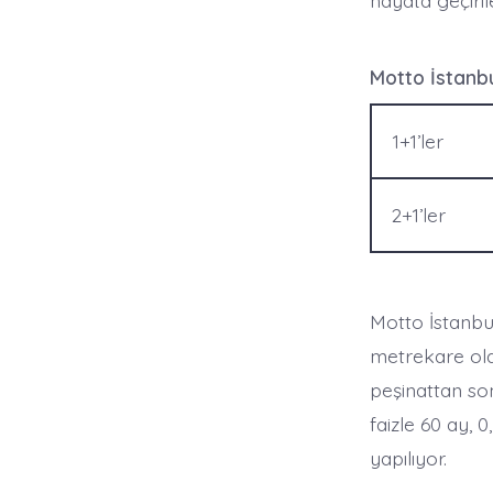
hayata geçiril
Motto İstanbul
1+1’ler
2+1’ler
Motto İstanbul
metrekare ola
peşinattan son
faizle 60 ay, 0
yapılıyor.