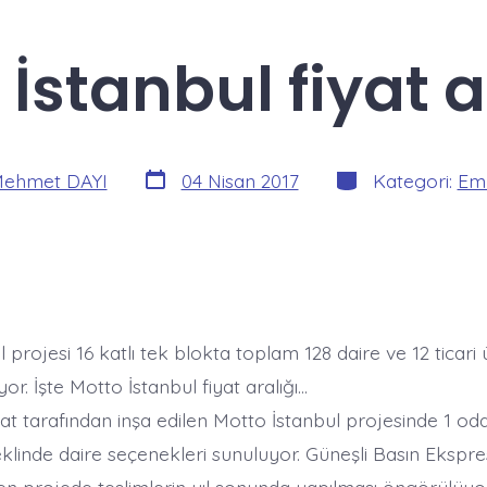
İstanbul fiyat a
Yazı
Kategoriler
ehmet DAYI
04 Nisan 2017
Kategori:
Eml
tarihi
 projesi 16 katlı tek blokta toplam 128 daire ve 12 ticari
r. İşte Motto İstanbul fiyat aralığı…
at tarafından inşa edilen Motto İstanbul projesinde 1 oda
eklinde daire seçenekleri sunuluyor. Güneşli Basın Ekspr