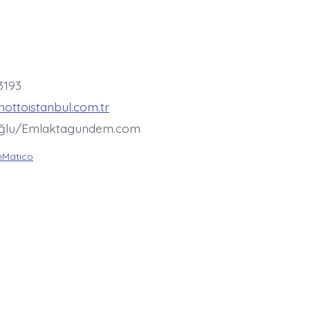
 3193
mottoistanbul.com.tr
oğlu/Emlaktagundem.com
Matico