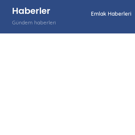
İçeriğe
Haberler
atla
Emlak Haberleri
Gündem haberleri