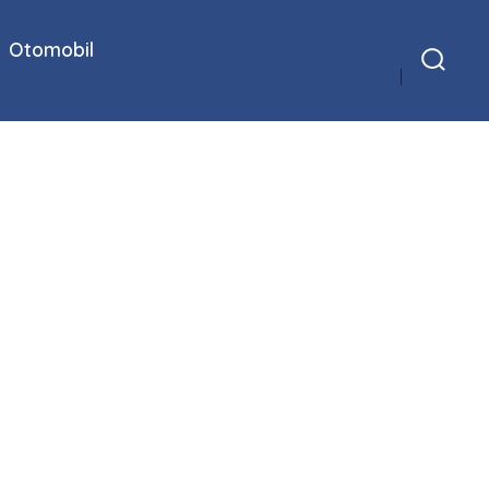
Otomobil
Arama
Çubuğunu
Göster/Gizle