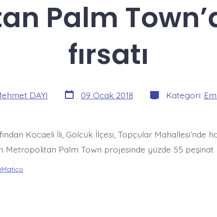
an Palm Town’da
fırsatı
Yazı
Kategoriler
ehmet DAYI
09 Ocak 2018
Kategori:
Eml
tarihi
ından Kocaeli İli, Gölcük İlçesi, Topçular Mahallesi’nde 
n Metropolitan Palm Town projesinde yüzde 55 peşinat
Matico