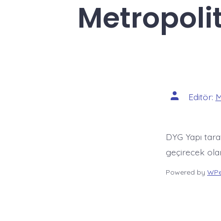
Metropolit
Yazının
Editör:
M
yazarı
DYG Yapı taraf
geçirecek ola
Powered by
WPe