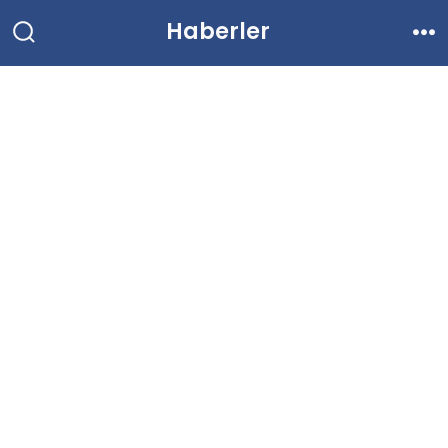
İçeriğe
Haberler
atla
Arama
Me
Çubuğunu
Göster/Gizle