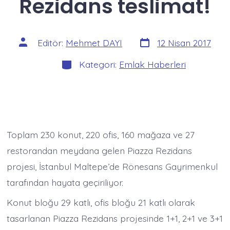
Rezidans teslimat!
Yazı
Yazının
Editör:
Mehmet DAYI
12 Nisan 2017
tarihi
yazarı
Kategoriler
Kategori:
Emlak Haberleri
Toplam 230 konut, 220 ofis, 160 mağaza ve 27
restorandan meydana gelen Piazza Rezidans
projesi, İstanbul Maltepe’de Rönesans Gayrimenkul
tarafından hayata geçiriliyor.
Konut bloğu 29 katlı, ofis bloğu 21 katlı olarak
tasarlanan Piazza Rezidans projesinde 1+1, 2+1 ve 3+1