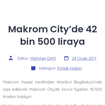
Makrom City’de 42
bin 500 liraya
Yazı
Yazının
Editör:
Mehmet DAYI
24 Ocak 2011
tarihi
yazarı
Kategoriler
Kategori:
Emlak Haber
Makrom İnşaat tarafından İstanbul Beylikdüzü’nde
inşa edilecek Makrom City’de konut fiyatları 42.500
liradan başlıyor