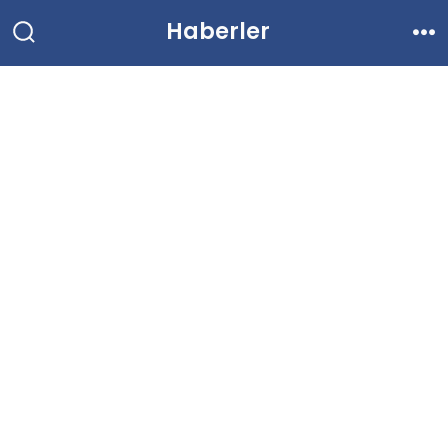
İçeriğe
Haberler
atla
Arama
Me
Çubuğunu
Göster/Gizle