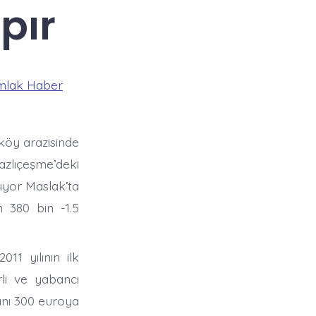
pır
mlak Haber
köy arazisinde
azlıçeşme’deki
lıyor Maslak’ta
 380 bin -1.5
11 yılının ilk
rli ve yabancı
rını 300 euroya