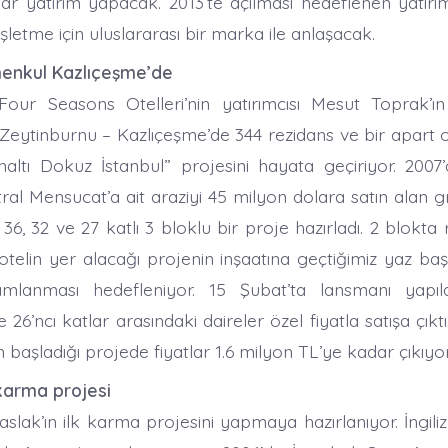
ar yatırım yapacak. 2013’te açılması hedeflenen yatır
işletme için uluslararası bir marka ile anlaşacak.
enkul Kazlıçeşme’de
 Four Seasons Otelleri’nin yatırımcısı Mesut Toprak’ın
Zeytinburnu – Kazlıçeşme’de 344 rezidans ve bir apart 
altı Dokuz İstanbul” projesini hayata geçiriyor. 2007
al Mensucat’a ait araziyi 45 milyon dolara satın alan
36, 32 ve 27 katlı 3 bloklu bir proje hazırladı. 2 blokta 
otelin yer alacağı projenin inşaatına geçtiğimiz yaz baş
mlanması hedefleniyor. 15 Şubat’ta lansmanı yapı
26’ncı katlar arasındaki daireler özel fiyatla satışa çıktı.
 başladığı projede fiyatlar 1.6 milyon TL’ye kadar çıkıyor
 karma projesi
slak’ın ilk karma projesini yapmaya hazırlanıyor. İngiliz