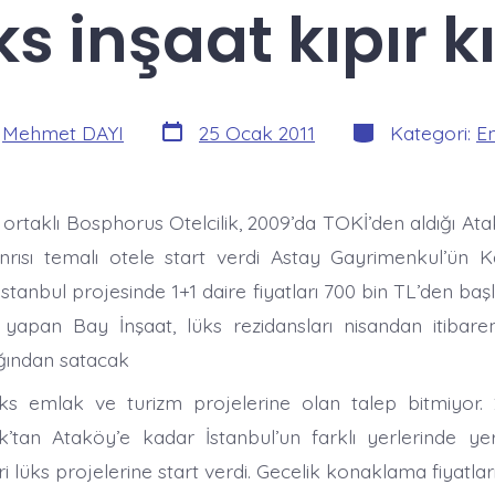
ks inşaat kıpır kı
Yazı
Kategoriler
:
Mehmet DAYI
25 Ocak 2011
Kategori:
E
tarihi
ortaklı Bosphorus Otelcilik, 2009’da TOKİ’den aldığı Ata
nrısı temalı otele start verdi Astay Gayrimenkul’ün K
stanbul projesinde 1+1 daire fiyatları 700 bin TL’den baş
apan Bay İnşaat, lüks rezidansları nisandan itibaren
ığından satacak
üks emlak ve turizm projelerine olan talep bitmiyor. 20
’tan Ataköy’e kadar İstanbul’un farklı yerlerinde ye
eri lüks projelerine start verdi. Gecelik konaklama fiyatla