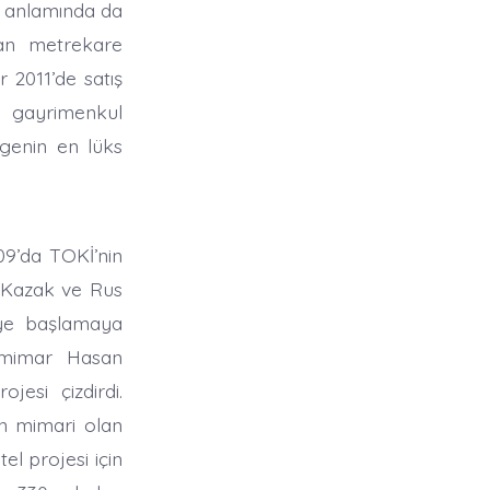
ım anlamında da
şan metrekare
r 2011’de satış
k gayrimenkul
lgenin en lüks
009’da TOKİ’nin
n Kazak ve Rus
jeye başlamaya
k mimar Hasan
jesi çizdirdi.
in mimari olan
el projesi için