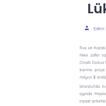
Lü
Yazının
Editör
yazarı
Rus ve Kazak 
Nike zafer ta
Onaltı Dokuz İ
karma proje y
milyon $ aral
İstanbul’da l
ayında Maslak
inşaat şirketl