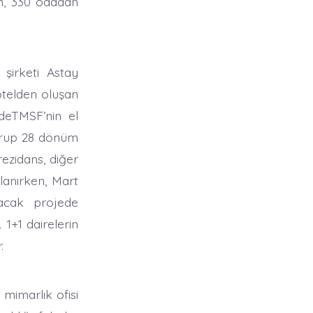
ım, 330 odadan
 şirketi Astay
otelden oluşan
’deTMSF’nin el
 grup 28 dönüm
rezidans, diğer
lanırken, Mart
lacak projede
 1+1 dairelerin
.
 mimarlık ofisi