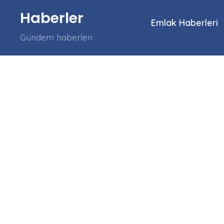
İçeriğe
Haberler
atla
Emlak Haberleri
Gündem haberleri