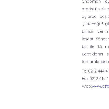
Chapman Taylo
arazisi üzerin
aylarda başla
işleteceği 5 y
bir isim veril
İnşaat Yöneti
bin ile 1.5 m
yaptıklarını
tamamlanacağın
Tel:0212 444 4
Fax:0212 415 1
Web:
www.ast