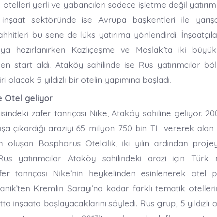
ul otelleri yerli ve yabancıları sadece işletme değil yatır
inşaat sektöründe ise Avrupa başkentleri ile yarı
ahhitleri bu sene de lüks yatırıma yönlendirdi. İnşaatçıla
ya hazırlanırken Kazlıçeşme ve Maslak’ta iki büyü
den start aldı. Ataköy sahilinde ise Rus yatırımcılar bö
ri olacak 5 yıldızlı bir otelin yapımına başladı.
 Otel geliyor
sindeki zafer tanrıçası Nike, Ataköy sahiline geliyor. 2
ışa çıkardığı araziyi 65 milyon 750 bin TL vererek ala
an oluşan Bosphorus Otelcilik, iki yılın ardından pro
. Rus yatırımcılar Ataköy sahilindeki arazi için Tür
r tanrıçası Nike’nin heykelinden esinlenerek otel pro
tanik’ten Kremlin Sarayı’na kadar farklı tematik oteller
 inşaata başlayacaklarını söyledi. Rus grup, 5 yıldızlı ot