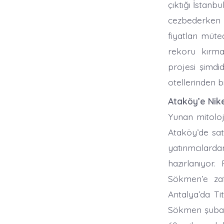
çıktığı İstanb
cezbederken 
fiyatları müte
rekoru kırma
projesi şimdi
otellerinden bi
Ataköy’e Nike
Yunan mitoloji
Ataköy’de sat
yatırımcılard
hazırlanıyor
Sökmen’e zafe
Antalya’da Ti
Sökmen şubatta