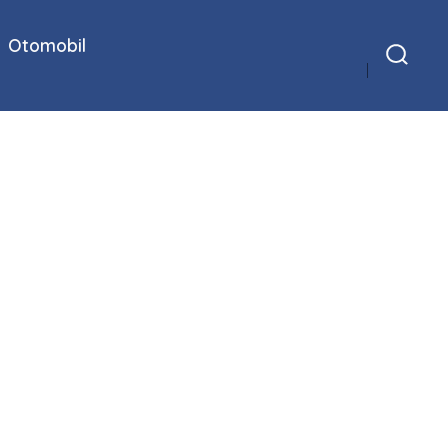
Otomobil
Arama
Çubuğunu
Göster/Gizle