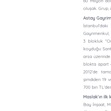
60 milyon dol
oluşak. Grup, 
Astay Gayrim
İstanbul’daki
Gayrimenkul, 
3 blokluk “On
koyduğu Santr
arsa üzerinde 
blokta apart 
2012’de tama
şimdiden 19 ve 
700 bin TL’den
Maslak’ın ilk
Bay İnşaat, Ma