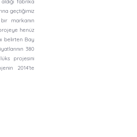
aldığı fabrika
rına geçtiğimiz
ı bir markanın
ı projeye henüz
nı belirten Bay
yatlarının 380
lüks projesini
jenin 2014’te