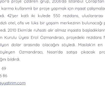
r’a proje çizdiren grup, 2006’da İstanbul Çorap’tan 
e karma kullanımlı bir proje yapmak için inşaat çalışmala
dı. 42’şer katlı iki kulede 550 rezidans, uluslararas
ıldızlı otel, ofis ve lüks bir yaşam merkezinin bulunacağ
medi. 2010 Ekim’de ruhsatı alır almaz inşaata başladıkları
m Kurulu Üyesi Erol Özmandıracı, projedeki rezidans fi
ilyon dolar arasında olacağını söyledi. Maslak’ın en 
 söyleyen Özmandıracı, Nisan’da satışa çıkacak pro
ı bildirdi.
1 69
6 86
ayyatirim.com