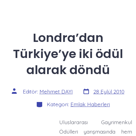
Londra’dan
Türkiye’ye iki ödül
alarak döndü
Yazı
Yazının
Editör:
Mehmet DAYI
28 Eylül 2010
tarihi
yazarı
Kategoriler
Kategori:
Emlak Haberleri
Uluslararası Gayrimenkul
Ödülleri yarışmasında hem