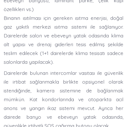
ebeveyn banyosu, laminant parke, çelik kapı
özellikleri vs.)
Binanın ısıtılması için gereken ısıtma enerjisi, doğal
gaz yakıtlı merkezi ısıtma sistemi ile sağlanıyor.
Dairelerde salon ve ebeveyn yatak odasında klima
alt yapısı ve drenaj giderleri tesis edilmiş şekilde
teslim edilecek (1+1 dairelerde klima tesisatı sadece
salonlarda yapılacak).
Dairelerde bulunan intercomlar vasıtası ile güvenlik
ile irtibat sağlanmakla birlikte opsiyonel olarak
istendiğinde, kamera sistemine de bağlanmak
mümkün. Kat koridorlarında ve otoparkta acil
anons ve yangın ikaz sistemi mevcut. Ayrıca her
dairede banyo ve ebeveyn yatak odasında,
güvenlikle irtibatlı SOS çağırma butonu olacak.