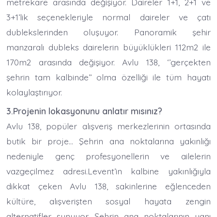
metrekare arasında değişiyor. Daireler 1+1, 2+1 ve
3+1’lik seçenekleriyle normal daireler ve çatı
dublekslerinden oluşuyor. Panoramik şehir
manzaralı dubleks dairelerin büyüklükleri 112m2 ile
170m2 arasında değişiyor. Avlu 138, ‘’gerçekten
şehrin tam kalbinde’’ olma özelliği ile tüm hayatı
kolaylaştırıyor.
3.Projenin lokasyonunu anlatır mısınız?
Avlu 138, popüler alışveriş merkezlerinin ortasında
butik bir proje… Şehrin ana noktalarına yakınlığı
nedeniyle genç profesyonellerin ve ailelerin
vazgeçilmez adresi.Levent’in kalbine yakınlığıyla
dikkat çeken Avlu 138, sakinlerine eğlenceden
kültüre, alışverişten sosyal hayata zengin
alternatifler sunuyor. Şehrin ana noktalarının yanı