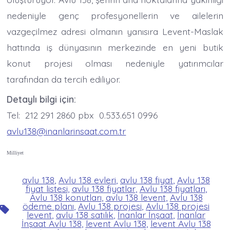
nedeniyle genç profesyonellerin ve ailelerin
vazgeçilmez adresi olmanın yanısıra Levent-Maslak
hattında iş dünyasının merkezinde en yeni butik
konut projesi olması nedeniyle yatırımcılar
tarafından da tercih ediliyor.
Detaylı bilgi için:
Tel: 212 291 2860 pbx 0.533.651 0996
avlu138@inanlarinsaat.com.tr
Milliyet
avlu 138
,
Avlu 138 evleri
,
avlu 138 fiyat
,
Avlu 138
fiyat listesi
,
avlu 138 fiyatlar
,
Avlu 138 fiyatları
,
Avlu 138 konutları
,
avlu 138 levent
,
Avlu 138
ödeme planı
,
Avlu 138 projesi
,
Avlu 138 projesi
Etiketler
levent
,
avlu 138 satılık
,
İnanlar İnşaat
,
İnanlar
İnşaat Avlu 138
,
levent Avlu 138
,
levent Avlu 138