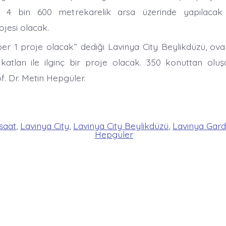
 4 bin 600 metrekarelik arsa üzerinde yapılacak 
ojesi olacak.
er 1 proje olacak” dediği Lavinya City Beylikdüzü, oval 
a katları ile ilginç bir proje olacak. 350 konuttan olu
f. Dr. Metin Hepgüler.
nşaat
,
Lavinya City
,
Lavinya City Beylikdüzü
,
Lavinya Gar
Hepgüler