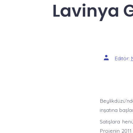
Lavinya G
Yazının
Editör:
yazarı
Beylikdüzü’nd
inşatına başlad
Satışlara henü
Projenin 2011 