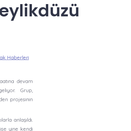
Beylikdüzü
ak Haberleri
şaatına devam
eliyor. Grup,
den projesinin
arla anlaşıldı.
 ise yine kendi