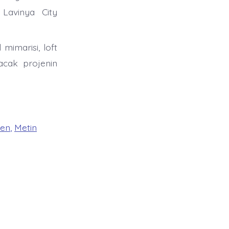
Lavinya City
mimarisi, loft
şacak projenin
den
,
Metin