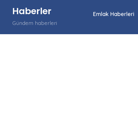
İçeriğe
Haberler
atla
Emlak Haberleri
Gündem haberleri