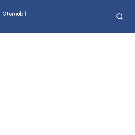
Otomobil
Arama
Çubuğunu
Göster/Gizle