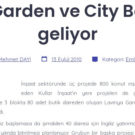
arden ve City 
geliyor
Yazı
Kategoriler
Mehmet DAYI
13 Eylül 2010
Kategori:
Eml
tarihi
İnşaat sektöründe üç projede 800 konut in
eden Kullar İnşaat’ın yeni projeleri de g
e 3 blokta 80 adet butik daireden oluşan Lavinya Gar
ı.
z başlamasa da şimdiden 40 dairesi için İngiliz yatırımcıl
yılında bitirilmesi planlanıyor. Grubun bir başka projesi