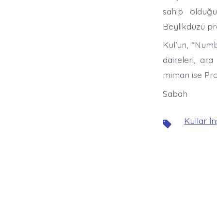
sahip olduğu
Beylikdüzü pr
Kul’un, “Numb
daireleri, ar
mimarı ise Pro
Sabah
Kullar İ
Etiketler