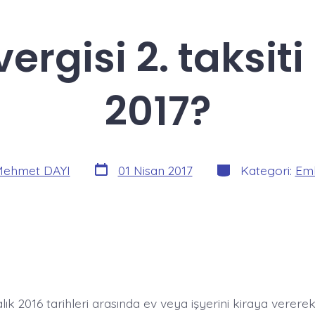
 vergisi 2. taksi
2017?
Yazı
Kategoriler
ehmet DAYI
01 Nisan 2017
Kategori:
Eml
tarihi
lık 2016 tarihleri arasında ev veya işyerini kiraya vererek