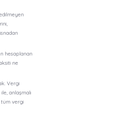
 edilmeyen
ini,
tisnadan
den hesaplanan
aksiti ne
ak. Vergi
ile, anlaşmalı
 tüm vergi