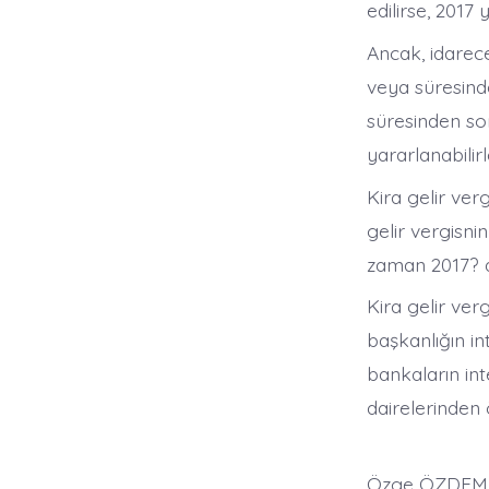
edilirse, 2017 
Ancak, idarec
veya süresind
süresinden so
yararlanabilirl
Kira gelir ver
gelir vergisnin
zaman 2017? di
Kira gelir ver
başkanlığın in
bankaların int
dairelerinden 
Özge ÖZDEM