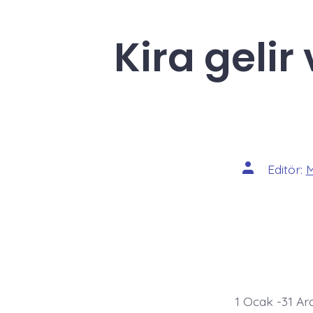
Kira gelir
Yazının
Editör:
M
yazarı
1 Ocak -31 Ara