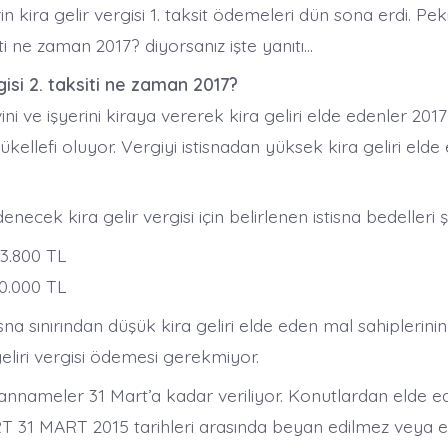
n kira gelir vergisi 1. taksit ödemeleri dün sona erdi. Peki
iti ne zaman 2017? diyorsanız işte yanıtı…
gisi 2. taksiti ne zaman 2017?
ini ve işyerini kiraya vererek kira geliri elde edenler 2017
mükellefi oluyor. Vergiyi istisnadan yüksek kira geliri elde
enecek kira gelir vergisi için belirlenen istisna bedelleri ş
3.800 TL
30.000 TL
isna sınırından düşük kira geliri elde eden mal sahipleri
eliri vergisi ödemesi gerekmiyor.
annameler 31 Mart’a kadar veriliyor. Konutlardan elde ed
ART 31 MART 2015 tarihleri arasında beyan edilmez veya 