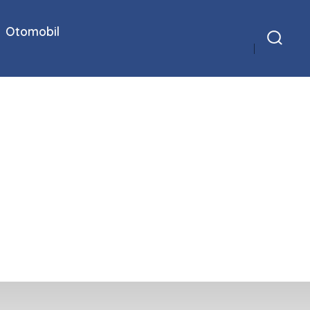
Otomobil
Arama
Çubuğunu
Göster/Gizle