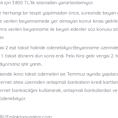
yılı için 3.800 TL’lik istisnadan yararlanılamıyor.
e herhangi bir tespit yapılmadan önce, süresinde beyan
e verilen beyannamede yer almayan konut kirası gelirler
nra verilen beyanname ile beyan edenler söz konusu is
er.
gisi 2 eşit taksit halinde ödenebiliyor.Beyanname üzerin
 1. taksit dönemi dün sona erdi. Peki Kira gelir vergisi 2. t
yorsanız işte yanıtı…
gisinde ikinci taksit ödemeleri ise Temmuz ayında yapılac
ternet sitesi üzerinden anlaşmalı bankaların kredi kartları 
ernet bankacılığını kullanarak, anlaşmalı bankalardan ve
ödenebiliyor.
İR/Emlaktagundem.com