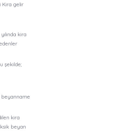
 Kira gelir
 yılında kira
 edenler
u şekilde;
nin beyanname
ilen kira
eksik beyan