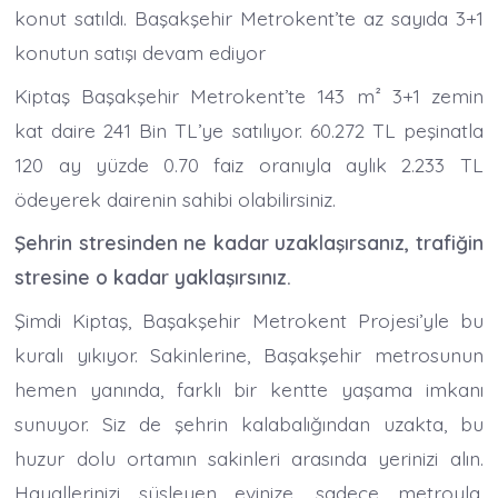
konut satıldı. Başakşehir Metrokent’te az sayıda 3+1
konutun satışı devam ediyor
Kiptaş Başakşehir Metrokent’te 143 m² 3+1 zemin
kat daire 241 Bin TL’ye satılıyor. 60.272 TL peşinatla
120 ay yüzde 0.70 faiz oranıyla aylık 2.233 TL
ödeyerek dairenin sahibi olabilirsiniz.
Şehrin stresinden ne kadar uzaklaşırsanız, trafiğin
stresine o kadar yaklaşırsınız.
Şimdi Kiptaş, Başakşehir Metrokent Projesi’yle bu
kuralı yıkıyor. Sakinlerine, Başakşehir metrosunun
hemen yanında, farklı bir kentte yaşama imkanı
sunuyor. Siz de şehrin kalabalığından uzakta, bu
huzur dolu ortamın sakinleri arasında yerinizi alın.
Hayallerinizi süsleyen evinize, sadece metroyla,