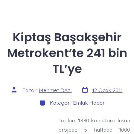
Kiptaş Başakşehir
Metrokent’te 241 bin
TL’ye
Yazı
Yazının
Editör:
Mehmet DAYI
12 Ocak 2011
tarihi
yazarı
Kategoriler
Kategori:
Emlak Haber
Toplam 1.480 konuttan oluşan
projede 5 haftada 1000