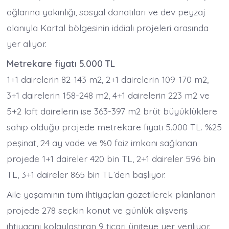
ağlarına yakınlığı, sosyal donatıları ve dev peyzaj
alanıyla Kartal bölgesinin iddialı projeleri arasında
yer alıyor.
Metrekare fiyatı 5.000 TL
1+1 dairelerin 82-143 m2, 2+1 dairelerin 109-170 m2,
3+1 dairelerin 158-248 m2, 4+1 dairelerin 223 m2 ve
5+2 loft dairelerin ise 363-397 m2 brüt büyüklüklere
sahip olduğu projede metrekare fiyatı 5.000 TL. %25
peşinat, 24 ay vade ve %0 faiz imkanı sağlanan
projede 1+1 daireler 420 bin TL, 2+1 daireler 596 bin
TL, 3+1 daireler 865 bin TL’den başlıyor.
Aile yaşamının tüm ihtiyaçları gözetilerek planlanan
projede 278 seçkin konut ve günlük alışveriş
ihtiyacını kolaylaştıran 9 ticari üniteye yer veriliyor.