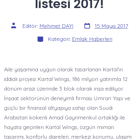
listesi 2017!
Yazı
Yazının
Editör:
Mehmet DAYI
15 Mayıs 2017
tarihi
yazarı
Kategoriler
Kategori:
Emlak Haberleri
Aile yaşamına uygun olarak tasarlanan Kartal’ın
iddialı projesi Kartal Wings, 186 milyon yatırımla 12
dönüm arazi üzerinde 3 blok olarak inşa ediliyor.
İnşaat sektörünün deneyimli firması Umran Yapı ve
güçlü bir finansal altyapıya sahip olan Suudi
Arabistan kökenli Amad Gayrimenkul ortaklığı ile
hayata geçirilen Kartal Wings, özgün mimari
tasarımı, konforlu daireleri, merkezi konumu, ulaşım