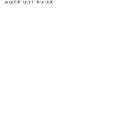
sıradaki yerini korudu.