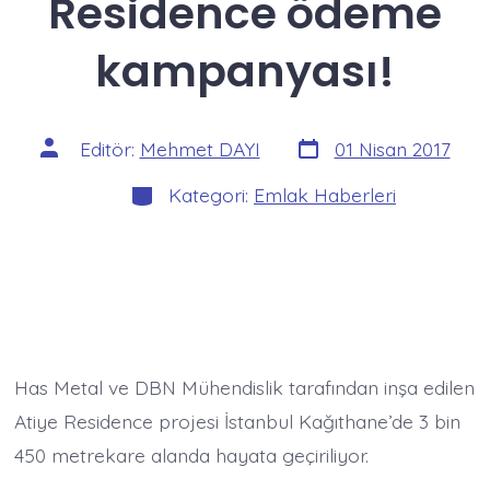
Residence ödeme
kampanyası!
Yazı
Yazının
Editör:
Mehmet DAYI
01 Nisan 2017
tarihi
yazarı
Kategoriler
Kategori:
Emlak Haberleri
Has Metal ve DBN Mühendislik tarafından inşa edilen
Atiye Residence projesi İstanbul Kağıthane’de 3 bin
450 metrekare alanda hayata geçiriliyor.